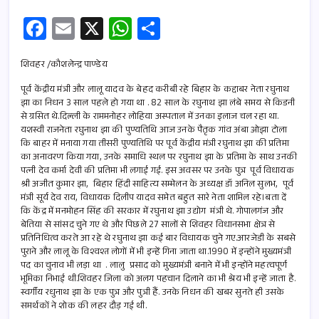
Fa
E
X
W
S
ce
m
h
h
b
ail
at
ar
शिवहर /कौशलेन्द्र पाण्डेय
o
s
e
पूर्व केंद्रीय मंत्री और लालू यादव के बेहद करीबी रहे बिहार के कद्दाबर नेता रघुनाथ
झा का निधन 3 साल पहले हो गया था . 82 साल के रघुनाथ झा लंबे समय से किडनी
o
A
से ग्रसित थे.दिल्ली के राममनोहर लोहिया अस्पताल में उनका इलाज चल रहा था.
यशस्वी राजनेता रघुनाथ झा की पुण्यतिथि आज उनके पैतृक गांव अंबा ओझा टोला
k
p
कि बाहर में मनाया गया तीसरी पुण्यतिथि पर पूर्व केंद्रीय मंत्री रघुनाथ झा की प्रतिमा
p
का अनावरण किया गया, उनके समाधि स्थल पर रघुनाथ झा के प्रतिमा के साथ उनकी
पत्नी देव कर्मा देवी की प्रतिमा भी लगाई गई. इस अवसर पर उनके पुत्र पूर्व विधायक
श्री अजीत कुमार झा, बिहार हिंदी साहित्य सम्मेलन के अध्यक्ष डॉ अनिल सुलभ, पूर्व
मंत्री सूर्य देव राय, विधायक दिलीप यादव समेत बहुत सारे नेता शामिल रहे।बता दें
कि केंद्र में मनमोहन सिंह की सरकार में रघुनाथ झा उद्योग मंत्री थे. गोपालगंज और
बेतिया से सांसद चुने गए थे और पिछले 27 सालों से शिवहर विधानसभा क्षेत्र से
प्रतिनिधित्व करते आ रहे थे रघुनाथ झा कई बार विधायक चुने गए.आरजेडी के सबसे
पुराने और लालू के विश्वश्त लोगों में भी इन्हें गिना जाता था.1990 में इन्होंने मुख्यमंत्री
पद का चुनाव भी लड़ा था . लालु प्रसाद को मुख्यमंत्री बनाने में भी इन्होंने महत्वपूर्ण
भूमिका निभाई थी.शिवहर जिला को अलग पहचान दिलाने का भी श्रेय भी इन्हें जाता है.
स्वर्गीय रधुनाथ झा के एक पुत्र और पुत्री हैं. उनके निधन की खबर सुनते ही उसके
समर्थकों ने शोक की लहर दौड़ गई थी.