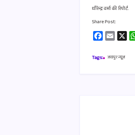
धीरेन्द्र वर्मा की रिपोर्ट.
Share Post:
Fa
E
X
ce
m
b
ail
Tags:
जयपुर न्यूज़
o
o
k