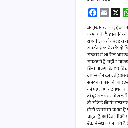
Fa
E
X
ce
m
b
ail
जयपुर. भारतीय ट्राईबल 
गरमा गयी है. हालांकि ब
o
राजनीतिक तौर पर इस समर्
o
समर्थन है.कांग्रेस के दो
k
सरकार में शामिल आरएलड
समर्थन में हैं. वहीं 2
बिना माकपा के 119 विध
वापस लेने का कोई असर 
समर्थन वापसी के बाद उ
को पहले ही गठबंधन का न
तो पूरे राजस्थान में रा
वो सीटें हैं जिनमें अल्
वोटों पर खासा प्रभाव है
चाहते हैं. आदिवासी और म
बैंक में सेंध लगना तय 