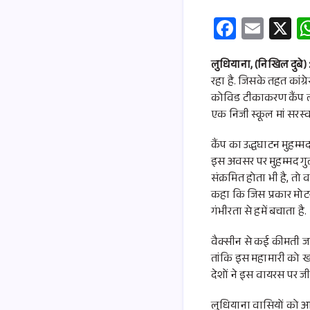
Fa
E
X
ce
m
b
ail
लुधियाना, (निखिल दुबे) 
रहा है. जिसके तहत कांग्रे
o
कोविड टीकाकरण कैंप लग
o
एक निजी स्कूल मां सरस
k
कैंप का उद्धघाटन मुहम्मद
इस अवसर पर मुहम्मद गु
संक्रमित होता भी है, तो
कहा कि जिस प्रकार मोट
गंभीरता से हमें बचाता है.
वैक्सीन से कई कीमती जा
तांकि इस महामारी को खत
देशों ने इस वायरस पर ज
लुधियाना वासियों को आ