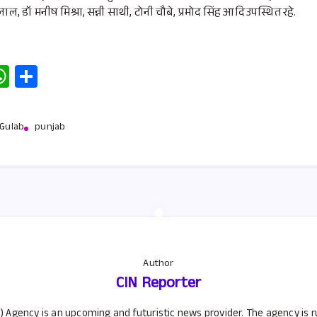
ा लाल, डॉ मनीष मिश्रा, सन्नी साथी, टोनी चौबे, प्रमोद सिंह आदि उपस्थित रहे.
W
S
h
h
at
ar
Gulab
punjab
s
e
A
p
p
Author
CIN Reporter
) Agency is an upcoming and futuristic news provider. The agency is 