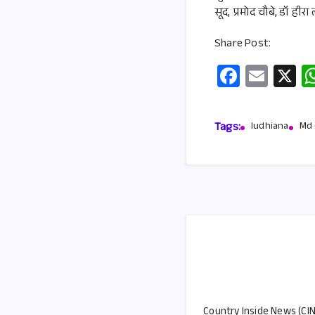
सूद, प्रमोद चौबे, डॉ हीर
Share Post:
Fa
E
X
ce
m
b
ail
Tags:
ludhiana
Md 
o
o
k
Country Inside News (CIN