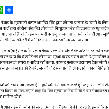
W
S
h
h
at
ar
:
पंजाब के मुख्यमंत्री कैप्टन अमरिंदर सिंह द्वारा कोरोना वायरस के खात्में के
स पार्टी द्वारा कोरोना संक्रमित लोगों को निःशुल्क फतेह किट उनके घर पहुंचाई जा 
s
e
ाए जा रहे है. तांकि इस महामारी पर अंकुश लगाया जा सके. तो वही आज लुधिय
A
्वती सीनियर सकैंडरी में कोविड-19 टीकाकरण कैम्प लगाया गया.
p
 गुलाब (वाईस चेयरमैन पंजाब बैकवर्ड क्लासेस लैंड डेवेलपमेंट एंड फाइनेंस कॉर्
p
लाब ने कहा कि वैक्सीनेशन लोगों को सुरक्षा कवच प्रदान करती है. इस दौर
 वायरस उनको ज्यादा प्रभावित नहीं करता. मुहम्मद गुलाब ने उदाहरण देकर लोगो
र साइकल सवार को हैलमेट सर की चोट से बचाता है ठीक उसी प्रकार कोविड वै
नों को बचाया जा सकता है. उन्होंने लोगों से अपील करते हुए कहा सभी लोग 
्म किया जा सके. उन्होंने कहा कि जिन मुल्कों के निवासियों ने इस टीकाकरण 
ीत हासिल की है.
गे आकर इस वैक्सीन को सुरक्षात्मक रूप में अपनाने की जरूरत है. इस मौके 