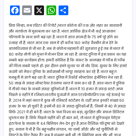
Fa
E
X
W
S
ce
m
h
h
b
ail
at
ar
प्रिया सिन्हा, सब एडिटर की रिपोर्ट /भारत कोरोना की एक ओर लहर का सावधानी
और सतर्कता से मुकाबला कर रहा है. भारत आर्थिक क्षेत्र में भी कई आशावान
o
s
e
परिणामों के साथ आगे बढ़ रहा है. भारत में आज आजादी के 75 वर्ष पूरे होने का
उत्साह भी है. भारत आज एक साल में ही करीब 160 करोड़ वैक्सीन डोज देने के
o
A
आत्मविश्वास से भी भरा है. जब से कोरोना महामारी की शुरुआत हुई तब से भारत में
k
p
80 करोड़ लोगों को मुफ्त में भोजन दिया जा रहा है. शायद दुनिया में इस प्रकार का यह
सबसे बड़ा कार्यक्रम होगा. हमारी कोशिश है कि संकट के कालखंड में गरीब से गरीब
p
की चिंता सबसे पहले हो. इस दौरान हमने सुधार पर भी जोर दिया. सुधार के लिए हमारे
कदमों को लेकर दुनिया के अर्थशास्त्री भी भरपूर सराहना कर रहे हैं. भारत बहुत
मजबूती से आगे बढ़ रहा है. भारत दुनिया में रिकॉर्ड सॉफ्टवेयर इंजीनियर भेज रहा है.
50 लाख से ज्यादा सॉफ्टवेयर डेवलपर भारत में काम कर रहे हैं. आज भारत में दुनिया
में तीसरे नंबर के सबसे ज्यादा यूनिकॉर्न्स हैं. भारत में 10 हजार से ज्यादा स्टार्ट-अप्स
पिछले 6 महीने में रजिस्टर.भारतीय युवाओं में आज एंटरप्रेन्योरशिप एक नई ऊंचाई पर
है. 2014 में जहां भारत में कुछ सौ रजिस्टर्ड स्टार्टअप थे. वहीं आज इनकी संख्या 60
हजार के पार हो चुकी है. इसमें भी 80 से ज्यादा यूनिकॉर्न्स हैं, जिसमें से 40 से ज़्यादा
सिर्फ़ 2021 में ही बने हैं. भारत के पास विश्व का बड़ा, सुरक्षित और सफल डिजिटल
भुगतान मंच है. सिर्फ पिछले महीने की ही बात करें, तो भारत में यूनिफाइड पेमेंट्स
इंटरफेस के माध्यम से 4.4 बिलियन लेन-देन हुए है.आज वैश्विक परिदृष्य को देखते
हुए, सवाल ये भी है कि बहुपक्षीय संगठन, नए वर्ल्ड ऑर्डर और नई चुनौतियों से
निपटने के लिए तैयार हैं? जब ये संस्थाएं बनी थीं, तो स्थितियां कुछ और थीं. आज