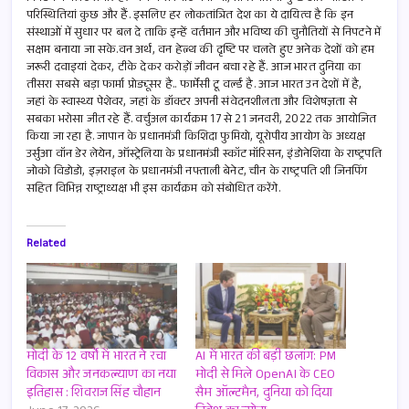
परिस्थितियां कुछ और हैं. इसलिए हर लोकतांत्रित देश का ये दायित्व है कि इन
संस्थाओं में सुधार पर बल दे ताकि इन्हें वर्तमान और भविष्य की चुनौतियों से निपटने में
सक्षम बनाया जा सके.वन अर्थ, वन हेल्थ की दृष्टि पर चलते हुए अनेक देशों को हम
जरूरी दवाइयां देकर, टीके देकर करोड़ों जीवन बचा रहे हैं. आज भारत दुनिया का
तीसरा सबसे बड़ा फार्मा प्रोड्यूसर है.. फार्मेसी टू वर्ल्ड है. आज भारत उन देशों में है,
जहां के स्वास्थ्य पेशेवर, जहां के डॉक्टर अपनी संवेदनशीलता और विशेषज्ञता से
सबका भरोसा जीत रहे हैं. वर्चुअल कार्यक्रम 17 से 21 जनवरी, 2022 तक आयोजित
किया जा रहा है. जापान के प्रधानमंत्री किशिदा फुमियो, यूरोपीय आयोग के अध्यक्ष
उर्सुआ वॉन डेर लेयेन, ऑस्ट्रेलिया के प्रधानमंत्री स्कॉट मॉरिसन, इंडोनेशिया के राष्ट्रपति
जोको विडोडो, इज़राइल के प्रधानमंत्री नफ्ताली बेनेट, चीन के राष्ट्रपति शी जिनपिंग
सहित विभिन्न राष्ट्राध्यक्ष भी इस कार्यक्रम को संबोधित करेंगे.
Related
मोदी के 12 वर्षों में भारत ने रचा
AI में भारत की बड़ी छलांग: PM
विकास और जनकल्याण का नया
मोदी से मिले OpenAI के CEO
इतिहास : शिवराज सिंह चौहान
सैम ऑल्टमैन, दुनिया को दिया