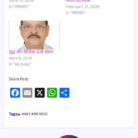
June 17, 2026
निवेश का न्योता
In "समाचार"
February 21, 2026
In "समाचार"
युद्ध और वैश्विक ऊर्जा संकट
April 8, 2026
In "All India"
Share Post:
Fa
E
X
W
S
ce
m
h
h
b
ail
at
ar
Tags:
#WEF #PM MODI
o
s
e
o
A