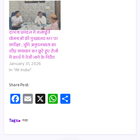
दरभंगा प्रमंडल में जलापूर्ति
योजनाओं की मुख्यालय स्तर पर
समीक्षा ; भूमि अनुपलब्धता का
शीघ्र समाधान कर छूटे हुए टोलों
में कार्य में तेजी लाने के निर्देश
January 31, 2026
In "All India"
Share Post:
Fa
E
X
W
S
ce
m
h
h
b
ail
at
ar
Tags:
गया
o
s
e
o
A