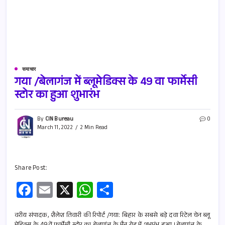
समाचार
गया /बेलागंज में ब्लूमेडिक्स के 49 वा फार्मेसी
स्टोर का हुआ शुभारंभ
By
CIN Bureau
0
March 11, 2022
2 Min Read
Share Post:
Fa
E
X
W
S
ce
m
h
h
b
ail
at
ar
वरीय संपादक, शैलेश तिवारी की रिपोर्ट /गया: बिहार के सबसे बड़े दवा रिटेल चेन ब्लू