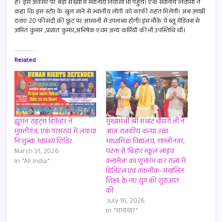
है। इस अवसर पर बड़ी संख्या में स्थानीय निवासी भी पहुंचे। एक स्थानीय निवासी ने
कहा कि इस स्टोर के खुल जाने से स्थानीय लोगों को काफी राहत मिलेगी। अब अच्छी
दवाएं 20 फीसदी की छूट पर आसानी से उपलब्ध होगी।इस मौके पे ब्लू मेडिक्स से
अमित कुमार ,प्रशांत कुमार,अभिषेक एवम अन्य कर्मियों की भी उपस्तिथि थी।
Related
ह्यूमन राइट्स डिफेंडर ने
मुख्यमंत्री श्री सम्राट चौधरी जी ने
मुफ्तीगंज, एकंगरसराय में लगाया
आज राजकीय कन्या उच्च
निःशुल्क स्वास्थ्य शिविर
माध्यमिक विद्यालय, शास्त्रीनगर,
March 31, 2026
पटना से ‘बिहार स्कूल लाइव
In "All India"
क्लासेज’ का शुभारंभ कर राज्य में
डिजिटल एवं तकनीक-संचालित
शिक्षा के नए युग की शुरुआत
की
July 16, 2026
In "समाचार"