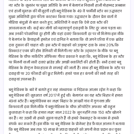
मेडिक्स के 49वें फार्मेसी स्टोर का बेलागंज के मैन रोड में शुभारंभ हुआ ।बेलागंज के
o
s
e
नए स्टोर के शुभारंभ पर मुख्य अतिथि के रूप में बेलागंज निवासी हाजी मोहम्मद अब्बास
एवं हाजी मुस्तक़ की मौजूदगी रही।ब्लू मेडिक्स के 49 वें फार्मेसी स्टोर का उद्धघाटन
o
A
मुख्य अथितियों द्वारा फीता काटकर किया गया। उद्धघाटन के दौरान प्रेस वार्ता में
k
p
मीडिया बंधुओं से बात करते हुए, अथितियों ने कहा कि ऐसे दवा स्टोर की
आवश्यकता थी। कई बार लोगों को महत्वपूर्ण दवाइयों के लिए दूर जाना पड़ता था।
p
अब उनकी परेशानियां दूर होंगी और यहां दवाएं किफ़ायती दर पर भी मिलेगा।इस मौके
पे बेलगंज के फ्रेंचाइजी इमरोज़ एवं दानिश ने बताया कि वो अपने एरिया में एक ब्रांडेड
दवा दुकान की चाहत थी। इस स्टोर में ग्राहकों को उत्कृष्ट दवा के साथ 20% कि
डिस्काउंट एवम फ्री होम डेलिवरी भी मिलेगी।नए स्टोर के उद्घाटन के मौके पर ब्लू
मेडिक्स के चीफ मार्केटिंग ऑफिसर गौरव प्रकाश ने कहा कि, ब्लू मेडिक्स के हर स्टोर
पर मिलनी वाली सारी दवाएं ब्रांडेड और अच्छी क्वालिटी की होती हैं। सभी दवाएं ब्लू
मेडिक्स के सेन्ट्रल वेयरहाउस से सप्लाई की जाती हैं। साथ ही ब्लू मेडिक्स के स्टोर पर
दवाइयों पर 20 फीसदी की छूट मिलेगी। हमारे पास हर कंपनी की सभी तरह की
दवाइयां उपलब्ध है।
ब्लू मेडिक्स के बारे में बताते हुए सह संस्थापक व निदेशक आज़म रईस ने कहा कि
ब्लू मेडिक्स की शुरुआत वर्ष 2017 में हुई थी। बेलागंज का यह स्टोर बिहार में हमारा
49वां स्टोर हैं। ब्लूएमेडिक्स का लक्ष्य बिहार के आखरी गांव में गुणवत्ता और
किफायती दवा मिले।मौके पे ब्लूएमेडिक्स के चीफ ऑपरेटिंग अफसर श्री राहुल
कुशवाहा ने कहा कि हमारा लक्ष्य साल 2022 के जून महीने तक 150 स्टोर खोलने
का हैं। नए उद्यमी जो हमसे जुड़ना चाहते हैं वो हमारे वेबसाइट के माध्यम से हमसे
संपर्क कर सकते हैं।इस मौके पर ब्लू मेडिक्स के प्रोजेक्ट हेड फ़ैयाज़ आलम ने बताया
कि ब्लू मेडिक्स अब तक 10 लाख से ज्यादा ग्राहकों को अपनी सेवा प्रदान कर चुका