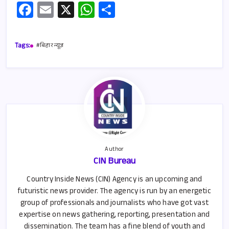
Fa
E
X
W
S
ce
m
h
h
b
ail
at
ar
Tags:
#बिहार न्यूज़
o
s
e
o
A
k
p
p
Author
CIN Bureau
Country Inside News (CIN) Agency is an upcoming and
futuristic news provider. The agency is run by an energetic
group of professionals and journalists who have got vast
expertise on news gathering, reporting, presentation and
dissemination. The team has a fine blend of youth and