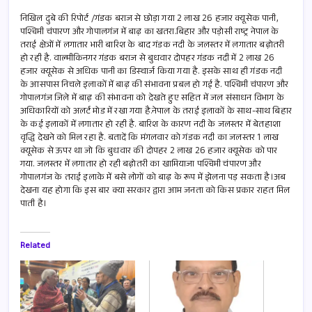
ce
m
h
h
b
ail
at
ar
निखिल दुबे की रिपोर्ट /गंडक बराज से छोड़ा गया 2 लाख 26 हजार क्यूसेक पानी,
पश्चिमी चंपारण और गोपालगंज में बाढ़ का खतरा.बिहार और पड़ोसी राष्ट्र नेपाल के
o
s
e
तराई क्षेत्रों में लगातार भारी बारिश के बाद गंडक नदी के जलस्तर में लगातार बढ़ोतरी
हो रही है. वाल्मीकिनगर गंडक बराज से बुधवार दोपहर गंडक नदी में 2 लाख 26
o
A
हजार क्यूसेक से अधिक पानी का डिस्चार्ज किया गया है. इसके साथ ही गंडक नदी
k
p
के आसपास निचले इलाकों में बाढ़ की संभावना प्रबल हो गई है. पश्चिमी चंपारण और
गोपालगंज जिले में बाढ़ की संभावना को देखते हुए सहित में जल संसाधन विभाग के
p
अधिकारियों को अलर्ट मोड में रखा गया है.नेपाल के तराई इलाकों के साथ-साथ बिहार
के कई इलाकों में लगातार हो रही है. बारिश के कारण नदी के जलस्तर में बेतहाशा
वृद्धि देखने को मिल रहा है. बतादें कि मंगलवार को गंडक नदी का जलस्तर 1 लाख
क्यूसेक से ऊपर था जो कि बुधवार की दोपहर 2 लाख 26 हजार क्यूसेक को पार
गया. जलस्तर में लगातार हो रही बढ़ोतरी का खामियाजा पश्चिमी चंपारण और
गोपालगंज के तराई इलाके में बसे लोगों को बाढ़ के रूप में झेलना पड़ सकता है।अब
देखना यह होगा कि इस बार क्या सरकार द्वारा आम जनता को किस प्रकार राहत मिल
पाती है।
Related