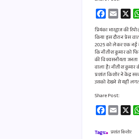
Fa
E
X
ce
m
b
ail
प्रियंका भारद्वाज की रि
किया इस दौरान प्रेस वार
o
2025 को लेकर एक नई सों
o
कि नीतीश कुमार को फि
k
की विश्वसनीयता जनता के
वाला है। नीतीश कुमार 
प्रशांत किशोर ने केंद्र
उसको देखने से यही लगता
Share Post:
Fa
E
X
ce
m
b
ail
Tags:
प्रशांत किशोर