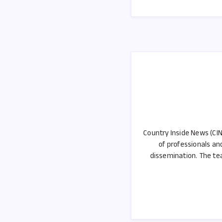
o
o
k
Country Inside News (CIN
of professionals an
dissemination. The tea