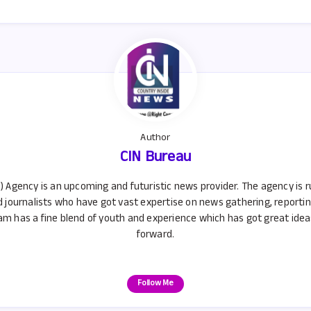
s
e
A
p
p
Author
CIN Bureau
) Agency is an upcoming and futuristic news provider. The agency is 
d journalists who have got vast expertise on news gathering, reporti
m has a fine blend of youth and experience which has got great ideas 
forward.
Follow Me