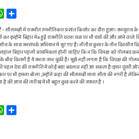
W
S
h
h
at
ar
पोर्ट – सीतामढ़ी में राजनीत रणनीतिकार प्रशांत किशोर का दौरा हुआ। जनसुराज के 
्ता कर इन्होंने बिहार मेंa हुई राजनीति घटना चक्र पर भी चर्चा की और आने वाल
s
e
च के साथ जनसंपर्क अभियान में जुट गए है। नीतीश कुमार के तीन दिवसीय दिल्ल
A
लहाल बिहार पहली प्राथमिकता होनी चाहिए कि न कि विपक्ष को गोलबंद करन
p
 बीच कितनी है ये जनता जान चुकी है। मुझे नही लगता है कि विपक्ष की गोलबं
की पहल देश की राजनीति में कोई बड़ा बदलाव नही आ सकता है।इधर दूसरी ओर
p
 सरकार पर भी हमला बोला ,उन्होंने कहा की सीतामढ़ी माता सीता की नगरी है लेकि
 है की आज की तारीख में भी बहुत कुछ करने की जरूरत है ।
W
S
h
h
at
ar