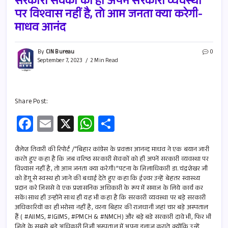
सरकारी सेवकों को ही अपनें सरकारी व्यवस्था
पर विश्वास नहीं है, तो आम जनता क्या करेगी-
माधव आनंद
By
CIN Bureau
0
September 7, 2023
2 Min Read
Share Post:
Fa
E
X
W
S
ce
m
h
h
b
ail
at
ar
शैलेश तिवारी की रिपोर्ट /“बिहार कांग्रेस के प्रवक्ता आनन्द माधव ने एक बयान जारी
करते हुए कहा है कि जब वरिष्ठ सरकारी सेवकों को ही अपनें सरकारी व्यवस्था पर
o
s
e
विश्वास नहीं है, तो आम जनता क्या करेगी।”पटना के ज़िलाधिकारी डा. चंद्रशेखर जी
को डेंगू से स्वस्थ हो जाने की बधाई देते हुए कहा कि ईश्वर उन्हें बेहतर स्वास्थ्य
o
A
प्रदान करे जिससे वे एक प्रशासनिक अधिकारी के रूप में समाज के लिये कार्य कर
k
p
सकें।साथ ही उन्होंने साथ ही यह भी कहा है कि सरकारी व्यवस्था पर बड़े सरकारी
अधिकारियों का ही भरोसा नहीं है, वरना बिहार की राजधानी जहां चार बड़े अस्पताल
p
हैं ( #AIIMS, #IGIMS, #PMCH & #NMCH) और बड़े बडे सरकारी दावे भी, फिर भी
ज़िले के सबसे बड़े अधिकारी निजी अस्पताल में अपना इलाज कराते क्योंकि उन्हें