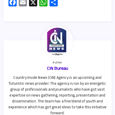
Fa
E
X
W
S
ce
m
h
h
b
ail
at
ar
o
s
e
o
A
k
p
p
Author
CIN Bureau
Country Inside News (CIN) Agency is an upcoming and
futuristic news provider. The agency is run by an energetic
group of professionals and journalists who have got vast
expertise on news gathering, reporting, presentation and
dissemination. The team has a fine blend of youth and
experience which has got great ideas to take this initiative
forward.