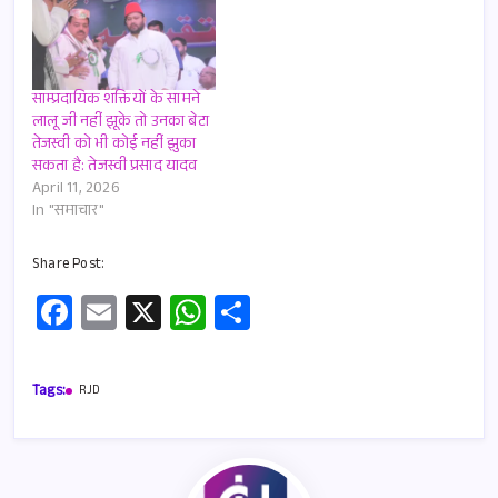
साम्प्रदायिक शक्तियों के सामने
लालू जी नहीं झूके तो उनका बेटा
तेजस्वी को भी कोई नहीं झुका
सकता है: तेजस्वी प्रसाद यादव
April 11, 2026
In "समाचार"
Share Post:
Fa
E
X
W
S
ce
m
h
h
b
ail
at
ar
Tags:
RJD
o
s
e
o
A
k
p