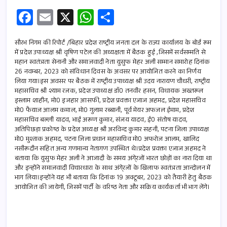
Fa
E
X
W
S
ce
m
h
h
b
ail
at
ar
सौरभ निगम की रिपोर्ट /बिहार प्रदेश राष्ट्रीय जनता दल के राज्य कार्यालय के बोर्ड रूम
में प्रदेश उपाध्यक्ष श्री वृषिण पटेल की अध्यक्षता में बैठक हुई ,जिसमें सर्वसम्मति से
o
s
e
महान स्वतंत्रता सेनानी और समाजवादी नेता युसुफ मेहर अली सम्मान समारोह दिनांक
26 नवम्बर, 2023 को संविधान दिवस के अवसर पर आयोजित करने का निर्णय
o
A
लिया गया।इस अवसर पर बैठक में राष्ट्रीय उपाध्यक्ष श्री उदय नारायण चौधरी, राष्ट्रीय
k
p
महासचिव श्री श्याम रजक, प्रदेश उपाध्यक्ष डाॅ0 तनवीर हसन, विधायक अख्तरूल
इस्लाम शाहीन, मो0 इजहार आसफी, प्रदेश प्रवक्ता एजाज अहमद, प्रदेश महासचिव
p
मो0 फैयाज आलम कमाल, मो0 गुलाम रब्बानी, पूर्व मेयर अफजल ईमाम, प्रदेश
महासचिव बल्ली यादव, भाई अरूण कुमार, संजय यादव, ई0 संतोष यादव,
अतिपिछड़ा प्रकोष्ठ के प्रदेश अध्यक्ष श्री अरविन्द कुमार सहनी, पटना जिला उपाध्यक्ष
मो0 मुश्ताक अहमद, पटना जिला प्रधान महासचिव मो0 अफरोज आलम, खालिद
नसीरूदीन सहित अन्य गणमान्य नेतागण उपस्थित थे।प्रदेश प्रवक्ता एजाज अहमद ने
बताया कि युसुफ मेहर अली ने आजादी के समय अंगे्रजों भारत छोड़ों का नारा दिया था
और इन्होंने समाजवादी विचारधारा के साथ अंगे्रजों के खिलाफ स्वतंत्रता आन्दोलन में
भाग लिया।इन्होंने यह भी बताया कि दिनांक 19 अक्टूबर, 2023 को तैयारी हेतु बैठक
आयोजित की जायेगी, जिसमें पार्टी के वरिष्ठ नेता और सक्रिय कार्यकर्ता भी भाग लेंगे।