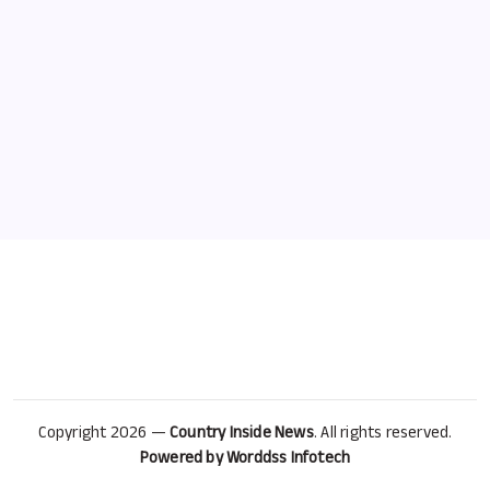
समाचार
पटना में माँ मोटर्स ई-रिक्शा के नए शोरूम का भव्य शुभारंभ
By
CIN Bureau
Copyright 2026 —
Country Inside News
. All rights reserved.
Powered by Worddss Infotech