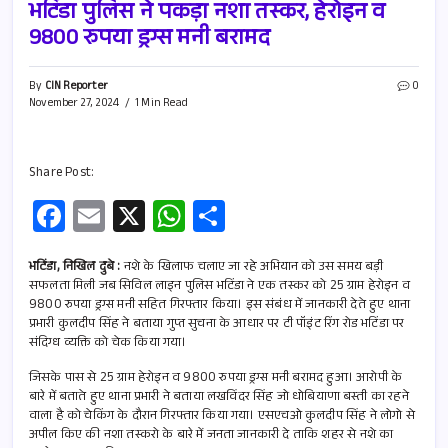
भटिंडा पुलिस ने पकड़ा नशा तस्कर, हेरोइन व
9800 रुपया ड्रग्स मनी बरामद
By
CIN Reporter
0
November 27, 2024
1 Min Read
Share Post:
Fa
E
X
W
S
ce
m
h
h
b
ail
at
ar
भटिंडा, निखिल दुबे :
नशे के खिलाफ चलाए जा रहे अभियान को उस समय बड़ी
सफलता मिली जब सिविल लाइन पुलिस भटिंडा ने एक तस्कर को 25 ग्राम हेरोइन व
o
s
e
9800 रुपया ड्रग्स मनी सहित गिरफ्तार किया। इस संबंध में जानकारी देते हुए थाना
प्रभारी कुलदीप सिंह ने बताया गुप्त सुचना के आधार पर टी पॉइंट रिंग रोड भटिंडा पर
o
A
संदिग्ध व्यक्ति को चेक किया गया।
k
p
जिसके पास से 25 ग्राम हेरोइन व 9800 रुपया ड्रग्स मनी बरामद हुआ। आरोपी के
p
बारे में बताते हुए थाना प्रभारी ने बताया लखविंदर सिंह जो धोबियाणा बस्ती का रहने
वाला है को चेकिंग के दौरान गिरफ्तार किया गया। एसएचओ कुलदीप सिंह ने लोगो से
अपील किए की नशा तस्करो के बारे में जनता जानकारी दे ताकि शहर से नशे का