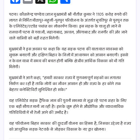
ce
m
h
h
b
ail
at
ar
पटना। कौशलेन्द्र पाण्डेय।आज मुख्यमंत्री श्री नीतीश कुमार ने 1105 करोड़ रुपये की
लागत से निर्मित मीठापुर-महुली-पुनपुन परियोजना के अंतर्गत भूपतिपुर से पुनपुन तक
o
s
e
के एलिवेटेड/एटग्रेड पथांश का लोकार्पण किया। इस सड़क के चालू हो जाने से
राजधानी पटना से गयाजी, जहानाबाद, अरवल, औरंगाबाद और राजगीर की ओर जाने
o
A
वाले यात्रियों को बड़ी राहत मिलेगी।
k
p
मुख्यमंत्री ने इस अवसर पर कहा कि यह सड़क पटना की यातायात व्यवस्था को
p
सुचारू बनाएगी और दक्षिण बिहार के जिलों में आवागमन को आसान बनाएगी। इससे
न केवल यात्रा में समय की बचत होगी बल्कि क्षेत्रीय आर्थिक विकास को भी गति
मिलेगी।
मुख्यमंत्री ने आगे कहा, “हमारी सरकार राज्य में गुणवत्तापूर्ण सड़कों का लगातार
निर्माण कर रही है ताकि लोगों का जीवन आसान हो और राज्य के हर कोने तक
बेहतर कनेक्टिविटी सुनिश्चित हो सके।”
यह एलिवेटेड सड़क ट्रैफिक जाम की पुरानी समस्या से जूझ रहे पटना शहर के लिए
एक बड़ी सौगात मानी जा रही है। इसके शुरू होने से औद्योगिक और व्यावसायिक
गतिविधियों में भी तेजी आने की उम्मीद है।
यह परियोजना बिहार सरकार की दूरदर्शी योजना का हिस्सा है, जिसका उद्देश्य है राज्य
को आधुनिक सड़क नेटवर्क से जोड़कर विकास के नए द्वार खोलना।