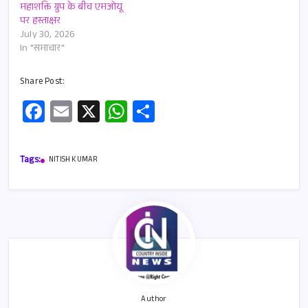
महाशक्ति ग्रुप के बीच एमओयू
पर हस्ताक्षर
July 30, 2026
In "समाचार"
Share Post:
Fa
E
X
W
S
ce
m
h
h
b
ail
at
ar
Tags:
NITISH KUMAR
o
s
e
o
A
k
p
p
Author