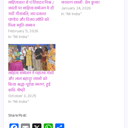
साहित्यकार थे पं शिवदत्त मिश्र /
नारायण शास्त्री : प्रेम कुमार
जयंती पर साहित्य सम्मेलन में दी
January 24, 2026
गयी गीतांजलि, जय प्रकाश
In "All India"
पाण्डेय और विजय ज्योति को
मिला स्मृति-सम्मान
February 5, 2026
In "All India"
साहित्य सम्मेलन ने महात्मा गाँधी
और लाल बहादुर शास्त्री को
किया श्रद्धा-पूर्वक स्मरण, हुई
कवि-गोष्ठी
October 3, 2025
In "All India"
Share Post:
Fa
E
X
W
S