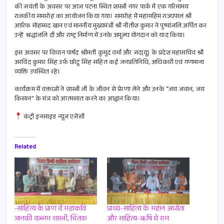
b
ail
at
ar
की जयंती के अवसर पर आज पटना स्थित शास्त्री नगर पार्क में एक गरिमामय
o
s
e
राजकीय समारोह का आयोजन किया गया। समारोह में महामहिम राज्यपाल श्री
आरिफ मोहम्मद खान एवं माननीय मुख्यमंत्री श्री नीतीश कुमार ने पुष्पांजलि अर्पित कर
o
A
उन्हें श्रद्धांजलि दी और राष्ट्र निर्माण में उनके अमूल्य योगदान को याद किया।
k
p
इस अवसर पर विधान पार्षद श्रीमती कुमुद वर्मा और जद(यू) के प्रदेश महासचिव श्री
p
अरविंद कुमार सिंह उर्फ़ छोटू सिंह सहित कई जनप्रतिनिधि, अधिकारी एवं गणमान्य
व्यक्ति उपस्थित रहे।
कार्यक्रम में वक्ताओं ने शास्त्री जी के जीवन से प्रेरणा लेने और उनके “जय जवान, जय
किसान” के मंत्र को आत्मसात करने का आह्वान किया।
कंट्री इनसाइड न्यूज एजेंसी
Related
-साहित्य के प्राण थे महाकवि
प्राच्य-साहित्य के महान अध्येता
जानकी वल्लभ शास्त्री, चिंतक
और साहित्य-ऋषि थे राम