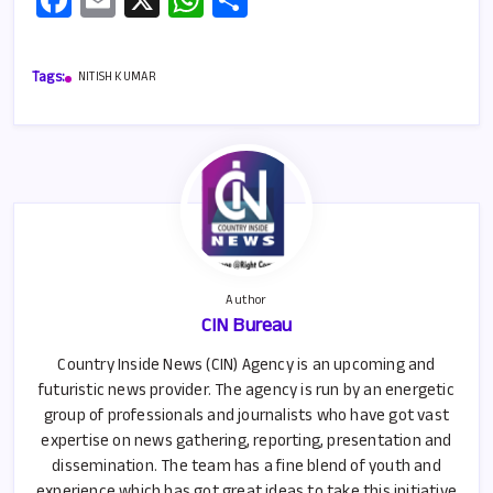
ce
m
h
h
b
ail
at
ar
Tags:
NITISH KUMAR
o
s
e
o
A
k
p
p
Author
CIN Bureau
Country Inside News (CIN) Agency is an upcoming and
futuristic news provider. The agency is run by an energetic
group of professionals and journalists who have got vast
expertise on news gathering, reporting, presentation and
dissemination. The team has a fine blend of youth and