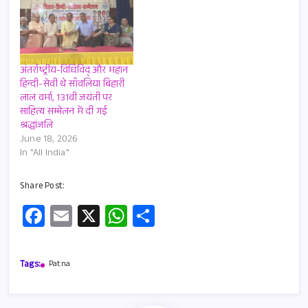
अंतर्राष्ट्रीय-विधिविद् और महान
हिन्दी-सेवी थे साँवलिया बिहारी
लाल वर्मा, 131वी जयंती पर
साहित्य सम्मेलन में दी गई
श्रद्धांजलि
June 18, 2026
In "All India"
Share Post:
Fa
E
X
W
S
ce
m
h
h
b
ail
at
ar
Tags:
Patna
o
s
e
o
A