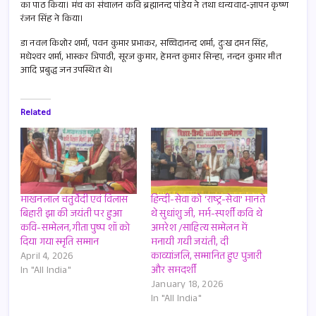
का पाठ किया। मंच का संचालन कवि ब्रह्मानन्द पांडेय ने तथा धन्यवाद-ज्ञापन कृष्ण
रंजन सिंह ने किया।
डा नवल किशोर शर्मा, पवन कुमार प्रभाकर, सच्चिदानन्द शर्मा, दुःख दमन सिंह,
मधेश्वर शर्मा, भास्कर त्रिपाठी, सूरज कुमार, हेमन्त कुमार सिन्हा, नन्दन कुमार मीत
आदि प्रबुद्ध जन उपस्थित थे।
Related
माखनलाल चतुर्वेदी एवं विलास
हिन्दी-सेवा को ‘राष्ट्र-सेवा’ मानते
बिहारी झा की जयंती पर हुआ
थे सुधांशु जी, मर्म-स्पर्शी कवि थे
कवि-सम्मेलन,गीता पुष्प शॉ को
अमरेश /साहित्य सम्मेलन में
दिया गया स्मृति सम्मान
मनायी गयी जयंती, दी
April 4, 2026
काव्यांजलि, सम्मानित हुए पुजारी
In "All India"
और समदर्शी
January 18, 2026
In "All India"