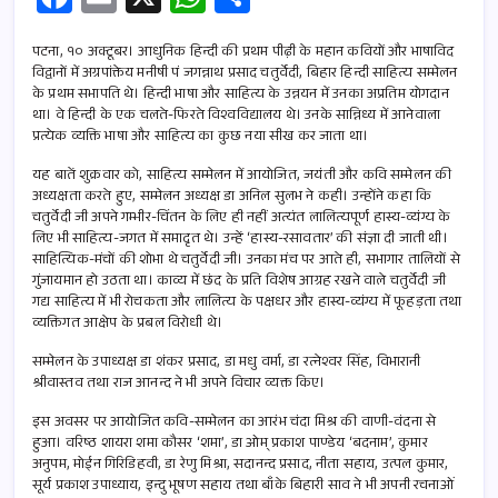
ce
m
h
h
b
ail
at
ar
पटना, १० अक्टूबर। आधुनिक हिन्दी की प्रथम पीढ़ी के महान कवियों और भाषाविद
विद्वानों में अग्रपांक्तेय मनीषी पं जगन्नाथ प्रसाद चतुर्वेदी, बिहार हिन्दी साहित्य सम्मेलन
o
s
e
के प्रथम सभापति थे। हिन्दी भाषा और साहित्य के उन्नयन में उनका अप्रतिम योगदान
था। वे हिन्दी के एक चलते-फिरते विश्वविद्यालय थे। उनके सान्निध्य में आनेवाला
o
A
प्रत्येक व्यक्ति भाषा और साहित्य का कुछ नया सीख कर जाता था।
k
p
यह बातें शुक्रवार को, साहित्य सम्मेलन में आयोजित, जयंती और कवि सम्मेलन की
p
अध्यक्षता करते हुए, सम्मेलन अध्यक्ष डा अनिल सुलभ ने कही। उन्होंने कहा कि
चतुर्वेदी जी अपने गम्भीर-चिंतन के लिए ही नहीं अत्यंत लालित्यपूर्ण हास्य-व्यंग्य के
लिए भी साहित्य-जगत में समादृत थे। उन्हें ‘हास्य-रसावतार’ की संज्ञा दी जाती थी।
साहित्यिक-मंचों की शोभा थे चतुर्वेदी जी। उनका मंच पर आते ही, सभागार तालियों से
गुंजायमान हो उठता था। काव्य में छंद के प्रति विशेष आग्रह रखने वाले चतुर्वेदी जी
गद्य साहित्य में भी रोचकता और लालित्य के पक्षधर और हास्य-व्यंग्य में फूहड़ता तथा
व्यक्तिगत आक्षेप के प्रबल विरोधी थे।
सम्मेलन के उपाध्यक्ष डा शंकर प्रसाद, डा मधु वर्मा, डा रत्नेश्वर सिंह, विभारानी
श्रीवास्तव तथा राज आनन्द ने भी अपने विचार व्यक्त किए।
इस अवसर पर आयोजित कवि-सम्मेलन का आरंभ चंदा मिश्र की वाणी-वंदना से
हुआ। वरिष्ठ शायरा शमा कौसर ‘शमा’, डा ओम् प्रकाश पाण्डेय ‘बदनाम’, कुमार
अनुपम, मोईन गिरिडिहवी, डा रेणु मिश्रा, सदानन्द प्रसाद, नीता सहाय, उत्पल कुमार,
सूर्य प्रकाश उपाध्याय, इन्दु भूषण सहाय तथा बाँके बिहारी साव ने भी अपनी रचनाओं