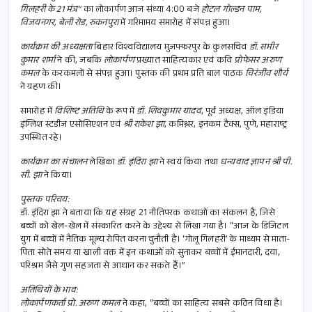
b
ail
at
ar
गिलहरी के 21 मंत्र”
का लोकार्पण आज संध्या 4:00 बजे
होटल गोल्डन पाम,
o
s
e
विजयनगर, बेली रोड, रुकनपुरा
में गरिमामय समारोह में संपन्न हुआ।
o
A
कार्यक्रम की अध्यक्षता
बिहार विश्वविद्यालय मुजफ्फरपुर के कुलसचिव
डॉ. समीर
कुमार शर्मा
k
ने की, जबकि
लोकार्पण
p
प्रख्यात साहित्यकार एवं कवि
प्रोफेसर अरुण
कमल
के करकमलों से संपन्न हुआ। पुस्तक की प्रथम प्रति बाल पाठक
चिरंजीव शौर्य
p
ने ग्रहण की।
समारोह में
विशिष्ट अतिथि
के रूप में
डॉ. शिवकुमार यादव
, पूर्व अध्यक्ष, ऑल इंडिया
इंग्लिश स्टडीज एसोसिएशन एवं
श्री राकेश झा
, कमिश्नर, इनकम टैक्स, पुणे, महाराष्ट्र
उपस्थित रहे।
कार्यक्रम का संचालन
लेखिका
डॉ. इंदिरा झा
ने स्वयं किया तथा
धन्यवाद ज्ञापन श्री पी.
सी. झा
ने किया।
पुस्तक परिचय:
डॉ. इंदिरा झा ने बताया कि यह संग्रह 21 नीतिपरक कथाओं का संकलन है, जिसे
बच्चों को खेल-खेल में संस्कारित करने के उद्देश्य से लिखा गया है। “आज के डिजिटल
युग में बच्चों में नैतिक मूल्य रोपित करना चुनौती है। ‘गोलू गिलहरी’ के माध्यम से माता-
पिता सोते समय या खाली वक्त में इन कथाओं को सुनाकर बच्चों में ईमानदारी, दया,
परिश्रम जैसे गुण सहजता से आधान कर सकते हैं।”
अतिथियों के भाव:
लोकार्पणकर्ता प्रो. अरुण कमल
ने कहा, “बच्चों का साहित्य सबसे कठिन विधा है।