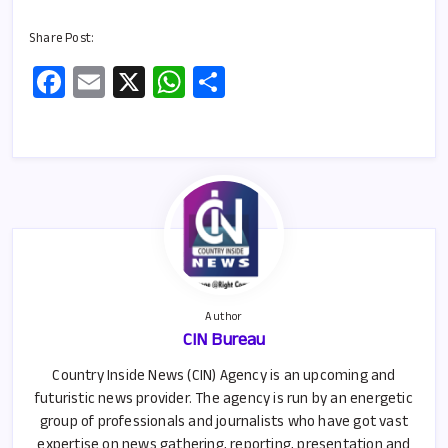
Share Post:
Fa
E
X
W
S
ce
m
h
h
b
ail
at
ar
o
s
e
o
A
k
p
p
Author
CIN Bureau
Country Inside News (CIN) Agency is an upcoming and
futuristic news provider. The agency is run by an energetic
group of professionals and journalists who have got vast
expertise on news gathering, reporting, presentation and