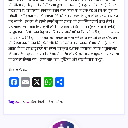
o
s
e
आरंभ की जा रही है, जिसमें संस्कृत बोलने की शिक्षा दी जाएगी । ऐसी दस कक्षाओं
की शिक्षा से, संस्कृत बोलने में सक्षम हुआ जा सकता है । हमारा विश्वास है कि इस
o
A
पाठ्यक्रम से, साहित्य में अभिरुचि रखने वाले व्यक्तियों के एक बड़े अभाव की पूर्ति हो
k
p
सकेगी । हमें इतना ज्ञान हो जाएगा, जिससे हम संस्कृत के पुस्तकों का स्वयं अध्ययन
कर सकेंगे ! अवश्य ही इससे हमारी सृजन क्षमता को अकल्पित ऊर्जा प्राप्त होगी ।
p
यह पाठशाला सबके लिए खुली होगी। १० कक्षाओं के समापन (लगभग ढाई महीने)
पर हम एक दीक्षांत समारोह आयोजित कर, सभी प्रतिभागियों को प्रशिक्षण का प्रमाण-
पत्र प्रदान करेंगे ! इस पाठ्यक्रम की सफलता अन्य अनेकों योजनाओं के कार्यान्वयन
की प्रेरणा बनेगी।जिन विदुषियों और विद्वानों को इस पाठ्यक्रम में भाग लेना है, उनसे
आग्रह है कि इस ह्वाट्सऐप पर अपनी स्वीकृति दें,ताकि यथोचित व्यवस्था सुनिश्चित
की जा सके । कृपया आगामी रविवार से आरंभ हो रही इस अत्यंत मूल्यवान पाठशाला
का अवश्य हिस्सा बनें । अपने साथ एक पुस्तिका और लेखनी लाना न भूलें :
Share Post:
Fa
E
X
W
S
ce
m
h
h
b
ail
at
ar
Tags:
पटना
बिहार हिंदी साहित्य सम्मेलन
o
s
e
o
A
k
p