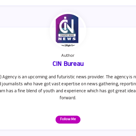
A
p
p
Author
CIN Bureau
) Agency is an upcoming and futuristic news provider. The agency is 
d journalists who have got vast expertise on news gathering, reporti
m has a fine blend of youth and experience which has got great ideas 
forward.
Follow Me