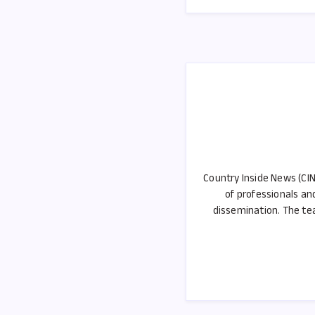
o
k
Country Inside News (CIN
of professionals an
dissemination. The tea