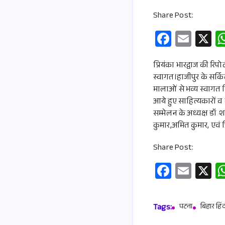
Share Post:
Fa
E
X
ce
m
b
ail
प्रियंका भारद्वाज की रिप
स्वागत।हाजीपुर के सर्
o
मालाओं से भव्य स्वागत कि
o
आये हुए साहित्यकारों व स
k
सम्मेलन के अध्यक्ष डॉ श
कुमार,अमित कुमार, एवं प्
Share Post:
Fa
E
X
ce
m
b
ail
Tags:
पटना
बिहार हिं
o