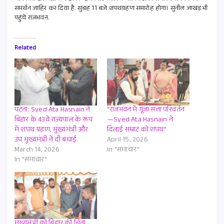
p
समर्थन जाहिर कर दिया है. सुबह 11 बजे शपथग्रहण समारोह होगा। सुनील जाखड़ भी
पहुंचे राजभवन.
Related
पटना: Syed Ata Hasnain ने
“राजभवन में गूंजा सत्ता परिवर्तन
बिहार के 43वें राज्यपाल के रूप
—Syed Ata Hasnain ने
में शपथ ग्रहण, मुख्यमंत्री और
दिलाई सम्राट को शपथ”
उप मुख्यमंत्री नें दी बधाई
April 15, 2026
March 14, 2026
In "समाचार"
In "समाचार"
मुख्यमंत्री को बिहार की चिंता,