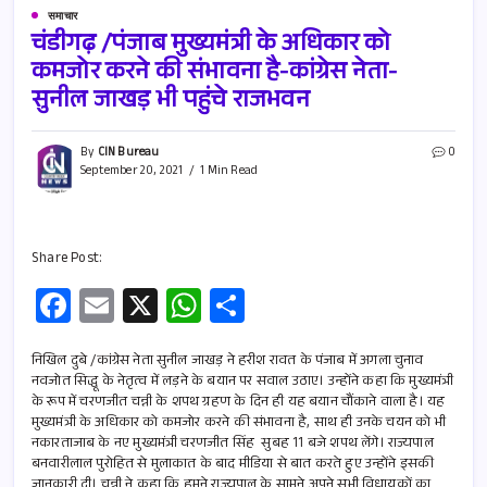
समाचार
चंडीगढ़ /पंजाब मुख्यमंत्री के अधिकार को
कमजोर करने की संभावना है-कांग्रेस नेता-
सुनील जाखड़ भी पहुंचे राजभवन
By
CIN Bureau
0
September 20, 2021
1 Min Read
Share Post:
Fa
E
X
W
S
ce
m
h
h
b
ail
at
ar
निखिल दुबे /कांग्रेस नेता सुनील जाखड़ ने हरीश रावत के पंजाब में अगला चुनाव
नवजोत सिद्धू के नेतृत्व में लड़ने के बयान पर सवाल उठाए। उन्होंने कहा कि मुख्यमंत्री
o
s
e
के रूप में चरणजीत चन्नी के शपथ ग्रहण के दिन ही यह बयान चौंकाने वाला है। यह
मुख्यमंत्री के अधिकार को कमजोर करने की संभावना है, साथ ही उनके चयन को भी
o
A
नकारताजाब के नए मुख्यमंत्री चरणजीत सिंह सुबह 11 बजे शपथ लेंगे। राज्यपाल
k
p
बनवारीलाल पुरोहित से मुलाकात के बाद मीडिया से बात करते हुए उन्होंने इसकी
जानकारी दी। चन्नी ने कहा कि हमने राज्यपाल के सामने अपने सभी विधायकों का