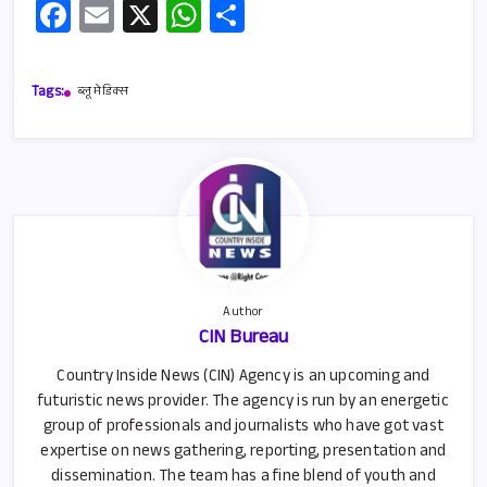
Fa
E
X
W
S
ce
m
h
h
b
ail
at
ar
Tags:
ब्लू मेडिक्स
o
s
e
o
A
k
p
p
Author
CIN Bureau
Country Inside News (CIN) Agency is an upcoming and
futuristic news provider. The agency is run by an energetic
group of professionals and journalists who have got vast
expertise on news gathering, reporting, presentation and
dissemination. The team has a fine blend of youth and