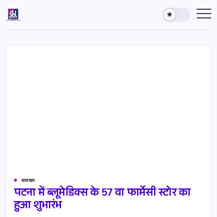
Skip
to
Country
India's
Best
content
Inside
News
News
Agency
समाचार
पटना में ब्लूमेडिक्स के 57 वा फार्मेसी स्टोर का
हुआ शुभारंभ