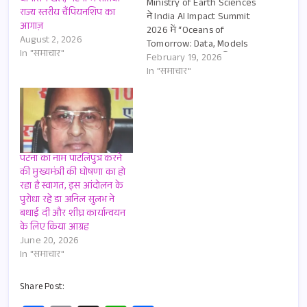
Ministry of Earth Sciences
राज्य स्तरीय चैंपियनशिप का
ने India AI Impact Summit
आगाज़
2026 में “Oceans of
August 2, 2026
Tomorrow: Data, Models
In "समाचार"
and Governance” विषय पर
February 19, 2026
उच्चस्तरीय चर्चा का नेतृत्व किया।
In "समाचार"
इस दौरान विशेषज्ञों ने इस बात
पर जोर दिया कि आर्टिफिशियल
इंटेलिजेंस (AI) भारत के समुद्री
प्रशासन, आपदा प्रबंधन और…
पटना का नाम पाटलिपुत्र करने
की मुख्यमंत्री की घोषणा का हो
रहा है स्वागत, इस आंदोलन के
पुरोधा रहे डा अनिल सुलभ ने
बधाई दी और शीघ्र कार्यान्वयन
के लिए किया आग्रह
June 20, 2026
In "समाचार"
Share Post: