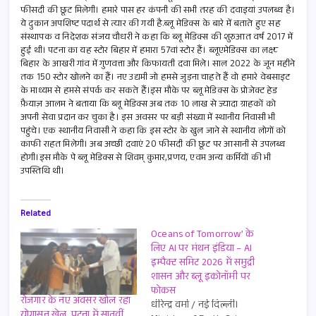
फीसदी की छूट मिलेगी। हमारे पास हर कंपनी की सभी तरह की दवाइयां उपलब्ध है।
ये दुकान अपशिष्ट पदार्थ से त्यार की गयी है.ब्लू मेडिक्स के बारे में बताते हुए सह
संस्थापक व निदेशक संजय चौधरी ने कहा कि ब्लू मेडिक्स की शुरुआत वर्ष 2017 में
हुई थी। पटना का यह स्टोर बिहार में हमारा 57वां स्टोर हैं। ब्लूएमेडिक्स का लक्ष्य
बिहार के आखरी गांव में गुणवत्ता और किफायती दवा मिले। साल 2022 के जून महीने
तक 150 स्टोर खोलने का हैं। नए उद्यमी जो हमसे जुड़ना चाहते हैं वो हमारे वेबसाइट
के माध्यम से हमसे संपर्क कर सकते हैं।इस मौके पर ब्लू मेडिक्स के प्रोजेक्ट हेड
फ़ैयाज़ आलम ने बताया कि ब्लू मेडिक्स अब तक 10 लाख से ज्यादा ग्राहकों को
अपनी सेवा प्रदान कर चुका है। इस अवसर पर बड़ी संख्या में स्थानीय निवासी भी
पहुंचे। एक स्थानीय निवासी ने कहा कि इस स्टोर के खुल जाने से स्थानीय लोगों को
काफी राहत मिलेगी। अब अच्छी दवाएं 20 फीसदी की छूट पर आसानी से उपलब्ध
होगी।इस मौके पे ब्लू मेडिक्स से शिवम् कुमार,प्रणय, एवम अन्य कर्मियों की भी
उपस्तिथि थी।
Related
Oceans of Tomorrow’ के
लिए AI पर मंथन इंडिया – AI
इम्पैक्ट समिट 2026 में समुद्री
शासन और ब्लू इकोनॉमी पर
फोकस
रोजगार के नए अवसर खोल रहा
धीरेन्द्र वर्मा / नई दिल्ली।
योगासन खेल, पटना में सातवीं