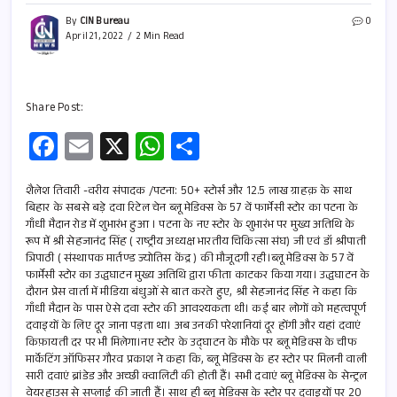
By
CIN Bureau
0
April 21, 2022
2 Min Read
Share Post:
Fa
E
X
W
S
ce
m
h
h
b
ail
at
ar
शैलेश तिवारी -वरीय संपादक /पटना: 50+ स्टोर्स और 12.5 लाख ग्राहक़ के साथ
बिहार के सबसे बड़े दवा रिटेल चेन ब्लू मेडिक्स के 57 वें फार्मेसी स्टोर का पटना के
o
s
e
गाँधी मैदान रोड में शुभारंभ हुआ । पटना के नए स्टोर के शुभारंभ पर मुख्य अतिथि के
रूप में श्री सेहजानंद सिंह ( राष्ट्रीय अध्यक्ष भारतीय चिकित्सा संघ) जी एवं डॉ श्रीपाती
o
A
त्रिपाठी ( संस्थापक मार्तण्ड ज्योतिस केंद्र ) की मौजूदगी रही।ब्लू मेडिक्स के 57 वें
k
p
फार्मेसी स्टोर का उद्धघाटन मुख्य अतिथि द्वारा फीता काटकर किया गया। उद्धघाटन के
दौरान प्रेस वार्ता में मीडिया बंधुओं से बात करते हुए, श्री सेहजानंद सिंह ने कहा कि
p
गाँधी मैदान के पास ऐसे दवा स्टोर की आवश्यकता थी। कई बार लोगों को महत्वपूर्ण
दवाइयों के लिए दूर जाना पड़ता था। अब उनकी परेशानियां दूर होंगी और यहां दवाएं
किफ़ायती दर पर भी मिलेगा।नए स्टोर के उद्घाटन के मौके पर ब्लू मेडिक्स के चीफ
मार्केटिंग ऑफिसर गौरव प्रकाश ने कहा कि, ब्लू मेडिक्स के हर स्टोर पर मिलनी वाली
सारी दवाएं ब्रांडेड और अच्छी क्वालिटी की होती हैं। सभी दवाएं ब्लू मेडिक्स के सेन्ट्रल
वेयरहाउस से सप्लाई की जाती हैं। साथ ही ब्लू मेडिक्स के स्टोर पर दवाइयों पर 20