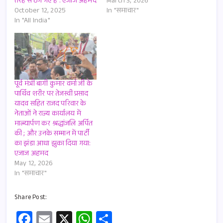
तरह से ठगे गए हैं : एजाज अहमद
March 3, 2026
October 12, 2025
In "समाचार"
In "All India"
पूर्व मंत्री बागी कुमार वर्मा जी के
पार्थिव शरीर पर तेजस्वी प्रसाद
यादव सहित राजद परिवार के
नेताओं ने राज्य कार्यालय में
माल्यार्पण कर श्रद्धांजलि अर्पित
की ; और उनके सम्मान में पार्टी
का झंडा आधा झुका दिया गया:
एजाज अहमद
May 12, 2026
In "समाचार"
Share Post:
Fa
E
X
W
S