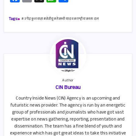
ce
m
h
h
b
ail
at
ar
Tags:
# उपेंद्र कुशवाहा #जेडीयू #तेजस्वी यादव #राष्ट्रीय जनता दल
o
s
e
o
A
k
p
p
Author
CIN Bureau
Country Inside News (CIN) Agency is an upcoming and
futuristic news provider. The agency is run by an energetic
group of professionals and journalists who have got vast
expertise on news gathering, reporting, presentation and
dissemination. The team has a fine blend of youth and
experience which has got great ideas to take this initiative