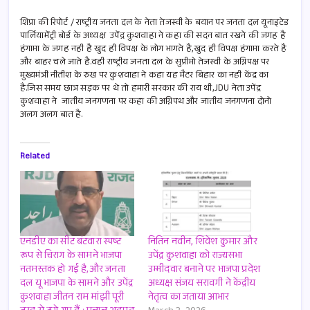
ce
m
h
h
b
ail
at
ar
शिप्रा की रिपोर्ट / राष्ट्रीय जनता दल के नेता तेजस्वी के बयान पर जनता दल यूनाइटेड
पार्लियामेंट्री बोर्ड के अध्यक्ष उपेंद्र कुशवाहा ने कहा की सदन बात रखने की जगह है
o
s
e
हंगामा के जगह नही है खुद ही विपक्ष के लोग भागते है,खुद ही विपक्ष हंगामा करते है
और बाहर चले जाते है.वही राष्ट्रीय जनता दल के सुप्रीमो तेजस्वी के अग्निपक्ष पर
o
A
मुख्यमंत्री नीतीश के रुख पर कुशवाहा ने कहा यह मैटर बिहार का नही केंद्र का
k
p
है.जिस समय छात्र सड़क पर थे तो हमारी सरकार की राय थी,JDU नेता उपेंद्र
कुशवाहा ने जातीय जनगणना पर कहा की अग्निपथ और जातीय जनगणना दोनो
p
अलग अलग बात है.
Related
एनडीए का सीट बंटवारा स्पष्ट
नितिन नवीन, शिवेश कुमार और
रूप से चिराग के सामने भाजपा
उपेंद्र कुशवाहा को राज्यसभा
नतमस्तक हो गई है,और जनता
उम्मीदवार बनाने पर भाजपा प्रदेश
दल यू भाजपा के सामने और उपेंद्र
अध्यक्ष संजय सरावगी ने केंद्रीय
कुशवाहा जीतन राम मांझी पूरी
नेतृत्व का जताया आभार