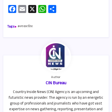
Fa
E
X
W
S
ce
m
h
h
b
ail
at
ar
Tags:
#भगवान शिव
o
s
e
o
A
k
p
p
Author
CIN Bureau
Country Inside News (CIN) Agency is an upcoming and
futuristic news provider. The agency is run by an energetic
group of professionals and journalists who have got vast
expertise on news gathering, reporting, presentation and