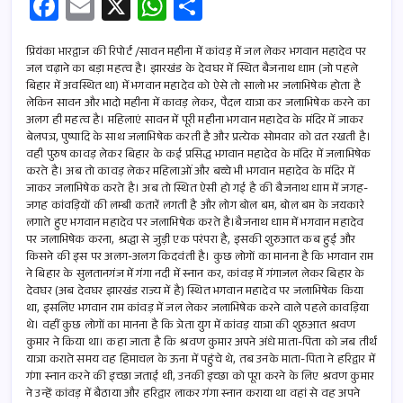
Fa
E
X
W
S
ce
m
h
h
b
ail
at
ar
प्रियंका भारद्वाज की रिपोर्ट /सावन महीना में कांवड़ में जल लेकर भगवान महादेव पर
जल चढ़ाने का बड़ा महत्व है। झारखंड के देवघर में स्थित बैजनाथ धाम (जो पहले
o
s
e
बिहार में अवस्थित था) में भगवान महादेव को ऐसे तो सालो भर जलाभिषेक होता है
लेकिन सावन और भादो महीना में कावड़ लेकर, पैदल यात्रा कर जलाभिषेक करने का
o
A
अलग ही महत्व है। महिलाएं सावन में पूरी महीना भगवान महादेव के मंदिर में जाकर
k
p
बेलपत्र, पुष्पादि के साथ जलाभिषेक करती है और प्रत्येक सोमवार को व्रत रखती है।
वही पुरुष कावड़ लेकर बिहार के कई प्रसिद्ध भगवान महादेव के मंदिर में जलाभिषेक
p
करते है। अब तो कावड़ लेकर महिलाओं और बच्चे भी भगवान महादेव के मंदिर में
जाकर जलाभिषेक करते है। अब तो स्थित ऐसी हो गई है की बैजनाथ धाम में जगह-
जगह कांवड़ियों की लम्बी कतारें लगती है और लोग बोल बम, बोल बम के जयकारे
लगाते हुए भगवान महादेव पर जलाभिषेक करते है।बैजनाथ धाम में भगवान महादेव
पर जलाभिषेक करना, श्रद्धा से जुड़ी एक परंपरा है, इसकी शुरुआत कब हुई और
किसने की इस पर अलग-अलग किदवंती है। कुछ लोगों का मानना है कि भगवान राम
ने बिहार के सुलतानगंज में गंगा नदी में स्नान कर, कांवड़ में गंगाजल लेकर बिहार के
देवघर (अब देवघर झारखंड राज्य में है) स्थित भगवान महादेव पर जलाभिषेक किया
था, इसलिए भगवान राम कांवड़ में जल लेकर जलाभिषेक करने वाले पहले कावड़िया
थे। वहीं कुछ लोगों का मानना है कि त्रेता युग में कांवड़ यात्रा की शुरुआत श्रवण
कुमार ने किया था। कहा जाता है कि श्रवण कुमार अपने अंधे माता-पिता को जब तीर्थ
यात्रा कराते समय वह हिमाचल के ऊना में पहुंचे थे, तब उनके माता-पिता ने हरिद्वार में
गंगा स्नान करने की इच्छा जताई थी, उनकी इच्छा को पूरा करने के लिए श्रवण कुमार
ने उन्हें कांवड़ में बैठाया और हरिद्वार लाकर गंगा स्नान कराया था वहां से वह अपने