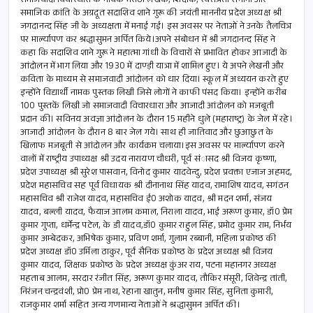
समाजवादी विचारधारा के नायक मराठी लेखक, शिक्षक, स्वतत्रंता सेनानी और
o
s
e
समाजिक क्रांति के अग्रदूत सदाशिव शाने गुरू की जयंती माननीय प्रदेश अध्यक्ष श्री
जगदानन्द सिंह जी के अध्यक्षता में मनाई गई। इस अवसर पर नेताओं ने उनके तैलचित्र
o
A
पर मार्ल्यापण कर श्रद्धासुमन अर्पित किये।अपने संबोधन में श्री जगदानन्द सिंह ने
k
p
कहा कि सदाशिव शाने गुरू ने महात्मा गांधी के विचारों से प्रभावित होकर आजादी के
आंदोलन में भाग लिया और 1930 में दाण्ड़ी यात्रा में शामिल हुए। ये अपने लेखनी और
p
कविता के माध्यम से समाजवादी आंदोलन को धार दिया। स्कूल में अध्ययन करते हुए
इन्होंने विद्यार्थी नामक पुस्तक लिखी जिसे लोगों ने काफी पंसद किया। इन्होंने करीब
100 पुस्तकें लिखी जो समाजवादी विचारधारा और आजादी आंदोलन को मजबूती
प्रदान की। सविनय अवज्ञा आंदोलन के दौरान 15 महीने धुले (महाराष्ट्र) के जेल में रहे।
आजादी आंदोलन के दौरान 8 बार जेल गये। साथ ही जातिवाद और छुआछुत के
खिलाफ मजबूती से आंदोलन और कार्यक्रम चलाया।इस अवसर पर मार्ल्यापण करने
वालों में राष्ट्रीय उपाध्यक्ष श्री उदय नारायण चौधरी, पूर्व संासद श्री विजय कृष्णा,
प्रदेश उपाध्यक्ष श्री सुरेश पासवान, विनोद कुमार यादवेन्दु, प्रदेश प्रवक्ता एजाज अहमद,
प्रदेश महासचिव सह पूर्व विधायक श्री दीनानाथ सिंह यादव, रामाशिष यादव, सगंठन
महासचिव श्री राजेश यादव, महासचिव ई0 अशोक यादव, श्री मदन शर्मा, संजय
यादव, बल्ली यादव, फैयाज आलम कमाल, निराला यादव, भाई अरूण कुमार, डॉ0 प्रेम
कुमार गुप्ता, धर्मेन्द्र पटेल, के डी यादव,डॉ0 कुमार राहुल सिंह, प्रमोद कुमार राम, निर्भय
कुमार अम्बेदकर, अभिषेक कुमार, प्रविण शर्मा, गुलाम रब्बानी, महिला प्रकोष्ठ की
प्रदेश अध्यक्ष डॉ0 उर्मिला ठाकुर, पूर्व सैनिक प्रकोष्ठ के प्रदेश अध्यक्ष श्री विजय
कुमार यादव, शिक्षक प्रकोष्ठ के प्रदेश अध्यक्ष कुंअर राय, पटना महानगर अध्यक्ष
महताब आलम, सरदार रंजीत सिंह, अरूण कुमार यादव, तौकिर मंसूरी, शिवेन्द्र तांती,
निरंजन चन्द्रवंशी, प्रो0 प्रेम नाथ, रेहाना खातुन, मनीष कुमार सिंह, सुनिता कुमारी,
राजकुमार शर्मा सहित अन्य गणमान्य नेताओं ने श्रद्धासुमन अर्पित की।