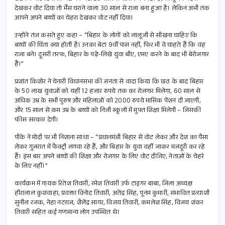
देखकर वोट दिया तो भैंस चराने वाला 30 साल से राजा बना हुआ है। लेकिन अभी तक
आपने अपने बच्चों का चेहरा देखकर वोट नहीं दिया।
उन्होंने तंज कसते हुए कहा – “बिहार के लोगों को लालूजी से सीखना चाहिए कि
बच्चों की चिंता क्या होती है। उनका बेटा 9वीं पास नहीं, फिर भी वे चाहते हैं कि वह
राजा बने। दूसरी तरफ, बिहार के पढ़े-लिखे युवा बीए, एमए करने के बाद भी बेरोजगार
हैं।”
प्रशांत किशोर ने चेनारी विधानसभा की जनता से वादा किया कि छठ के बाद बिहार
के 50 लाख युवाओं को यहीं 12 हजार रुपये तक का रोजगार मिलेगा, 60 साल से
अधिक उम्र के सभी पुरुष और महिलाओं को 2000 रुपये मासिक पेंशन दी जाएगी,
और 15 साल से कम उम्र के बच्चों को निजी स्कूलों में मुफ्त शिक्षा मिलेगी – जिसकी
फीस सरकार देगी।
पीके ने मोदी पर भी निशाना साधा – “प्रधानमंत्री बिहार से वोट लेकर और देश का पैसा
लेकर गुजरात में फैक्ट्री लगवा रहे हैं, और बिहार के युवा वहीं जाकर मजदूरी कर रहे
हैं। इस बार अपने बच्चों की शिक्षा और रोजगार के लिए वोट दीजिए, नेताओं के चेहरे
के लिए नहीं।”
कार्यक्रम में गायक रितेश तिवारी, रमेश तिवारी उर्फ टाइगर बाबा, जिला अध्यक्ष
हीरालाल कुशवाहा, प्रवक्ता विनोद तिवारी, अतेंद्र सिंह, पूनम कुमारी, संभावित प्रत्याशी
सुनील रजक, नेहा नटराज, शैलेंद्र सागर, विजय तिवारी, कमलेश सिंह, विजय शंकर
तिवारी सहित कई गणमान्य लोग उपस्थित थे।