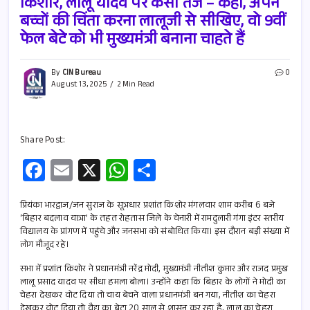
किशोर, लालू यादव पर कसा तंज – कहा, अपने
बच्चों की चिंता करना लालूजी से सीखिए, वो 9वीं
फेल बेटे को भी मुख्यमंत्री बनाना चाहते हैं
By
CIN Bureau
0
August 13, 2025
2 Min Read
Share Post:
Fa
E
X
W
S
ce
m
h
h
b
ail
at
ar
प्रियंका भारद्वाज/जन सुराज के सूत्रधार प्रशांत किशोर मंगलवार शाम करीब 6 बजे
‘बिहार बदलाव यात्रा’ के तहत रोहतास जिले के चेनारी में रामदुलारी गंगा इंटर स्तरीय
o
s
e
विद्यालय के प्रांगण में पहुंचे और जनसभा को संबोधित किया। इस दौरान बड़ी संख्या में
लोग मौजूद रहे।
o
A
सभा में प्रशांत किशोर ने प्रधानमंत्री नरेंद्र मोदी, मुख्यमंत्री नीतीश कुमार और राजद प्रमुख
k
p
लालू प्रसाद यादव पर सीधा हमला बोला। उन्होंने कहा कि बिहार के लोगों ने मोदी का
p
चेहरा देखकर वोट दिया तो चाय बेचने वाला प्रधानमंत्री बन गया, नीतीश का चेहरा
देखकर वोट दिया तो वैद्य का बेटा 20 साल से शासन कर रहा है, लालू का चेहरा