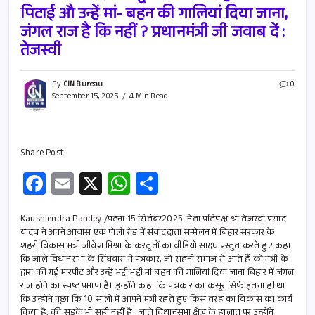
पिटाई औ उन्हें मां- बहन की गालियां दिया जाना,
जंगल राज है कि नहीं ? प्रधानमंत्री जी जवाब दें :
तेजस्वी
By
CIN Bureau
0
September 15, 2025
4 Min Read
Share Post:
Fa
E
X
W
S
ce
m
h
h
b
ail
at
ar
Kaushlendra Pandey /पटना 15 सितंबर2025 :नेता प्रतिपक्ष श्री तेजस्वी प्रसाद
यादव ने अपने आवास एक पोलो रोड में संवाददाता सम्मेलन में बिहार सरकार के
o
s
e
शहरी विकास मंत्री जीवेश मिश्रा के करतूतों का वीडियो साक्ष्य प्रस्तुत करते हुए कहा
कि जाले विधानसभा के सिंघवारा में पत्रकार, जो सहनी समाज से आते हैं को मंत्री के
o
A
द्वारा की गई मारपीट और उन्हें भद्दी भद्दी मां बहन की गालियां दिया जाना बिहार में जंगल
k
p
राज होने का स्पष्ट प्रमाण है। इन्होंने कहा कि पत्रकार का कसूर सिर्फ इतना ही था
कि उन्होंने पूछा कि 10 सालों में आपने मंत्री रहते हुए किस तरह का विकास का कार्य
किया है, की सड़कें भी सही नहीं है। जाले विधानसभा क्षेत्र के हालात पर उन्होंने