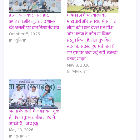
हत्या, बलात्कार, नरसंहार,
मंत्रिमंडल में परिवारवादी,
अपहरण,और लूट राजद शासन
भ्रष्टाचारी और अपराध में संलिप्त
की असली पहचान:नित्यानंद राय
लोगों को स्थान देकर एन.डी.ए.
October 5, 2025
और भाजपा ने कौन सा विजन
In "दुनिया"
प्रस्तुत किया है, नेता पुत्र बिना
सदन के सदस्य हुए मंत्री बनाये
गए इस पर चर्चा क्युं नहीं: तेजस्वी
प्रसाद यादव
May 8, 2026
In "समाचार"
जनता के दिलों में जगह बना चुके
हैं निशांत कुमार, बौखलाहट में
आरजेडी – जद (यू)
May 18, 2026
In "समाचार"