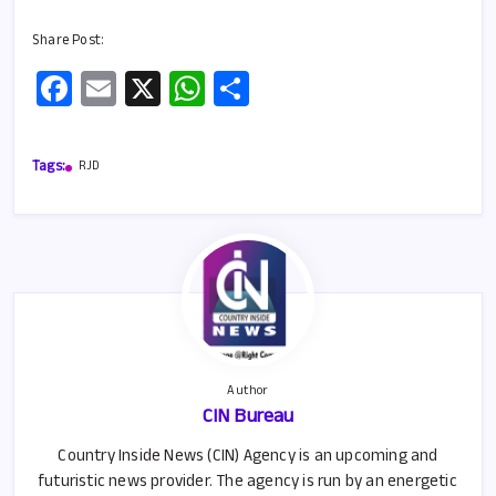
Share Post:
Fa
E
X
W
S
ce
m
h
h
b
ail
at
ar
Tags:
RJD
o
s
e
o
A
k
p
p
Author
CIN Bureau
Country Inside News (CIN) Agency is an upcoming and
futuristic news provider. The agency is run by an energetic