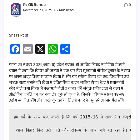
By
CIN Bureau
0
November 23, 2025
2 Min Read
Share Post:
Fa
E
X
W
S
ce
m
h
h
b
ail
at
ar
पटना 23 नवंबर 2025/जद (यू) प्रदेश प्रवक्ता श्री अरविंद निषाद ने मीडिया में जारी
बयान में कहा कि बिहार की जनता ने एक बार फिर मुख्यमंत्री नीतीश कुमार के नेतृत्व
o
s
e
पर अपना अटूट विश्वास व्यक्त किया है और यह भरोसा बिहार को एक विकसित एवं
सशक्त राज्य बनाने की दिशा में ऐतिहासिक कदम साबित होगा। केंद्र में प्रधानमंत्री
o
A
नरेंद्र मोदी तथा बिहार में मुख्यमंत्री नीतीश कुमार की संयुक्त प्रतिबद्धता से राज्य में
k
p
औद्योगिक क्रांति का वह नया दौर शुरू हो चुका है, जिसके परिणामस्वरूप नए-नए
उद्योग स्थापित होंगे और लाखों युवाओं के लिए रोजगार के सुनहरे अवसर पैदा होंगे।
p
हम गर्व के साथ याद करते हैं कि वर्ष 2015-16 में तत्कालीन केंद्रीय वित
 आज बिहार फिर उसी गति और संकल्प के साथ आगे बढ़ रहा है। मुख्यमंत्