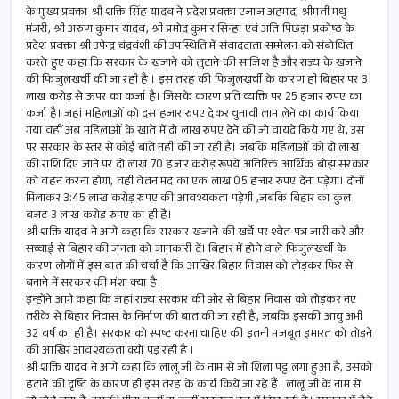
b
ail
at
ar
के मुख्य प्रवक्ता श्री शक्ति सिंह यादव ने प्रदेश प्रवक्ता एजाज अहमद, श्रीमती मधु
o
s
e
मंजरी, श्री अरुण कुमार यादव, श्री प्रमोद कुमार सिन्हा एवं अति पिछड़ा प्रकोष्ठ के
प्रदेश प्रवक्ता श्री उपेन्द्र चंद्रवंशी की उपस्थिति में संवाददाता सम्मेलन को संबोधित
o
A
करते हुए कहा कि सरकार के खजाने को लुटाने की साजिश है और राज्य के खजाने
k
p
की फिजुलखर्ची की जा रही है । इस तरह की फिजुलखर्ची के कारण ही बिहार पर 3
लाख करोड़ से ऊपर का कर्जा है। जिसके कारण प्रति व्यक्ति पर 25 हजार रुपए का
p
कर्जा है। जहां महिलाओं को दस हजार रुपए देकर चुनावी लाभ लेने का कार्य किया
गया वहीं अब महिलाओं के खाते में दो लाख रुपए देने की जो वायदे किये गए थे, उस
पर सरकार के स्तर से कोई बातें नहीं की जा रही है। जबकि महिलाओं को दो लाख
की राशि दिए जाने पर दो लाख 70 हजार करोड़ रूपये अतिरिक्त आर्थिक बोझ सरकार
को वहन करना होगा, वही वेतन मद का एक लाख 05 हजार रुपए देना पड़ेगा। दोनों
मिलाकर 3:45 लाख करोड़ रुपए की आवश्यकता पड़ेगी ,जबकि बिहार का कुल
बजट 3 लाख करोड रुपए का ही है।
श्री शक्ति यादव ने आगे कहा कि सरकार खजाने की खर्चे पर श्वेत पत्र जारी करे और
सच्चाई से बिहार की जनता को जानकारी दें। बिहार में होने वाले फिजुलखर्ची के
कारण लोगों में इस बात की चर्चा है कि आखिर बिहार निवास को तोड़कर फिर से
बनाने में सरकार की मंशा क्या है।
इन्होंने आगे कहा कि जहां राज्य सरकार की ओर से बिहार निवास को तोड़कर नए
तरीके से बिहार निवास के निर्माण की बात की जा रही है, जबकि इसकी आयु अभी
32 वर्ष का ही है। सरकार को स्पष्ट करना चाहिए की इतनी मजबूत इमारत को तोड़ने
की आखिर आवश्यकता क्यों पड़ रही है ।
श्री शक्ति यादव ने आगे कहा कि लालू जी के नाम से जो शिला पट्ट लगा हुआ है, उसको
हटाने की दृष्टि के कारण ही इस तरह के कार्य किये जा रहे हैं। लालू जी के नाम से