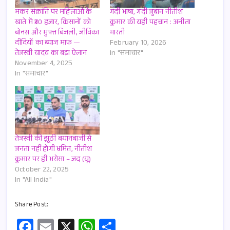
मकर संक्रांति पर महिलाओं के
गंदी भाषा, गंदी जुबान नीतीश
खाते में ₹30 हजार, किसानों को
कुमार की यही पहचान : अनीता
बोनस और मुफ्त बिजली, जीविका
भारती
दीदियों का ब्याज माफ —
February 10, 2026
तेजस्वी यादव का बड़ा ऐलान
In "समाचार"
November 4, 2025
In "समाचार"
तेजस्वी की झूठी बयानबाजी से
जनता नहीं होगी भ्रमित, नीतीश
कुमार पर ही भरोसा – जद (यू)
October 22, 2025
In "All India"
Share Post:
Fa
E
X
W
S