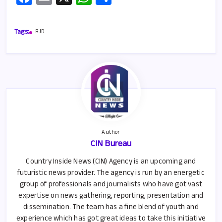
ce
m
h
h
b
ail
at
ar
Tags:
RJD
o
s
e
o
A
k
p
p
Author
CIN Bureau
Country Inside News (CIN) Agency is an upcoming and
futuristic news provider. The agency is run by an energetic
group of professionals and journalists who have got vast
expertise on news gathering, reporting, presentation and
dissemination. The team has a fine blend of youth and
experience which has got great ideas to take this initiative