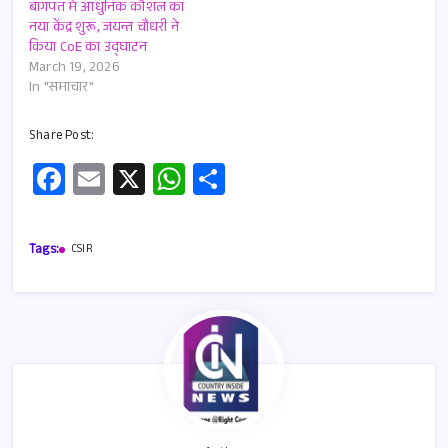
बागपत में आधुनिक कौशल का
नया केंद्र शुरू, जयन्त चौधरी ने
किया CoE का उद्घाटन
March 19, 2026
In "समाचार"
Share Post:
Fa
E
X
W
S
ce
m
h
h
b
ail
at
ar
Tags:
CSIR
o
s
e
o
A
k
p
p