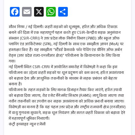
Fa
E
X
W
S
ce
m
h
h
b
ail
at
ar
सौरभ निगम / नई दिल्ली। शहरी सड़कों को धूलमुक्त, हरित और अधिक टिकाऊ
बनाने की दिशा में एक महत्वपूर्ण पहल करते हुए CSIR-केन्द्रीय सड़क अनुसंधान
o
s
e
संस्थान (CSIR-CRRI) ने उत्तर प्रदेश लोक निर्माण विभाग (PWD) और स्कूल ऑफ
प्लानिंग एंड आर्किटेक्चर (SPA), नई दिल्ली के साथ एक समझौता ज्ञापन (MoA) पर
o
A
हस्ताक्षर किए हैं। यह समझौता “स्टैंडर्ड फ्रेमवर्क फॉर पेविंग एंड ग्रीनिंग ऑफ अर्बन
k
p
रोड्स (उत्तर प्रदेश राज्य-एनसीआर क्षेत्र)” परियोजना के क्रियान्वयन के लिए किया
गया।
p
नई दिल्ली स्थित CSIR-CRRI में आयोजित समारोह में विशेषज्ञों ने कहा कि इस
परियोजना का उद्देश्य शहरी सड़कों पर धूल प्रदूषण को कम करना, हरित अवसंरचना
को बढ़ावा देना और आधुनिक तकनीकों के माध्यम से सड़क प्रबंधन को बेहतर
बनाना है।
परियोजना के तहत सड़कों के लिए मानक डिजाइन तैयार किए जाएंगे, हरित उपायों
को बढ़ावा दिया जाएगा, रोड एसेट मैनेजमेंट सिस्टम (RAMS) लागू किया जाएगा तथा
नवीन तकनीकों का उपयोग कर सड़क अवसंरचना को अधिक प्रभावी बनाया जाएगा।
विशेषज्ञों का मानना है कि यह पहल उत्तर प्रदेश और राष्ट्रीय राजधानी क्षेत्र (एनसीआर)
में वायु गुणवत्ता सुधारने, सड़क धूल नियंत्रण और सतत शहरी विकास को बढ़ावा देने
में महत्वपूर्ण भूमिका निभाएगी।
कंट्री इनसाइड न्यूज एजेंसी