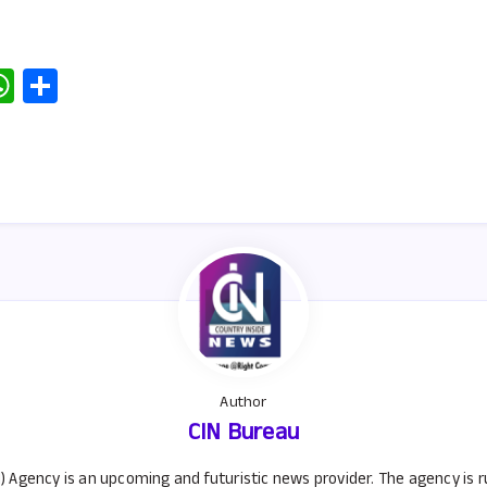
W
S
h
h
at
ar
s
e
A
p
p
Author
CIN Bureau
) Agency is an upcoming and futuristic news provider. The agency is 