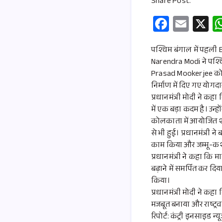
Share Post:
Fa
E
X
ce
m
b
ail
पश्चिम बंगाल में पहली B
Narendra Modi ने पश्च
o
Prasad Mookerjee को या
o
निर्माण में दिए गए योग
k
प्रधानमंत्री मोदी ने कह
में एक बड़ा कदम है। उन
कोलकाता में आयोजित शपथ
से भी हुई। प्रधानमंत्री न
काम किया और जम्मू-कश्
प्रधानमंत्री ने कहा कि
बढ़ाने में समर्पित कर दिय
किया।
प्रधानमंत्री मोदी ने कह
मजबूत बनाया और राष्ट्र
रिपोर्ट: कंट्री इनसाइड न्य