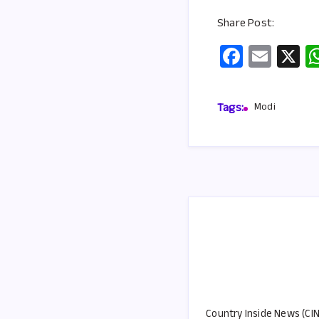
Share Post:
Fa
E
X
ce
m
b
ail
Tags:
Modi
o
o
k
Country Inside News (CIN