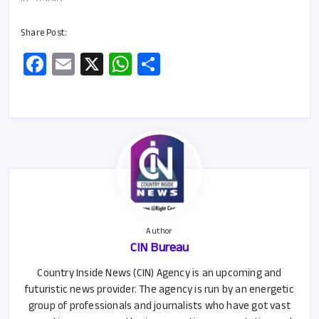
In "समाचार"
Share Post:
Fa
E
X
W
S
ce
m
h
h
b
ail
at
ar
o
s
e
o
A
k
p
p
Author
CIN Bureau
Country Inside News (CIN) Agency is an upcoming and
futuristic news provider. The agency is run by an energetic
group of professionals and journalists who have got vast