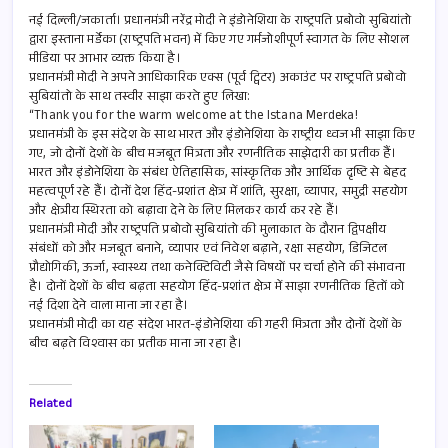
ce
m
h
h
b
ail
at
ar
नई दिल्ली/जकार्ता। प्रधानमंत्री नरेंद्र मोदी ने इंडोनेशिया के राष्ट्रपति प्रबोवो सुबियांतो
द्वारा इस्ताना मर्डेका (राष्ट्रपति भवन) में किए गए गर्मजोशीपूर्ण स्वागत के लिए सोशल
o
s
e
मीडिया पर आभार व्यक्त किया है।
प्रधानमंत्री मोदी ने अपने आधिकारिक एक्स (पूर्व ट्विटर) अकाउंट पर राष्ट्रपति प्रबोवो
o
A
सुबियांतो के साथ तस्वीर साझा करते हुए लिखा:
k
p
“Thank you for the warm welcome at the Istana Merdeka!
प्रधानमंत्री के इस संदेश के साथ भारत और इंडोनेशिया के राष्ट्रीय ध्वज भी साझा किए
p
गए, जो दोनों देशों के बीच मजबूत मित्रता और रणनीतिक साझेदारी का प्रतीक हैं।
भारत और इंडोनेशिया के संबंध ऐतिहासिक, सांस्कृतिक और आर्थिक दृष्टि से बेहद
महत्वपूर्ण रहे हैं। दोनों देश हिंद-प्रशांत क्षेत्र में शांति, सुरक्षा, व्यापार, समुद्री सहयोग
और क्षेत्रीय स्थिरता को बढ़ावा देने के लिए मिलकर कार्य कर रहे हैं।
प्रधानमंत्री मोदी और राष्ट्रपति प्रबोवो सुबियांतो की मुलाकात के दौरान द्विपक्षीय
संबंधों को और मजबूत बनाने, व्यापार एवं निवेश बढ़ाने, रक्षा सहयोग, डिजिटल
प्रौद्योगिकी, ऊर्जा, स्वास्थ्य तथा कनेक्टिविटी जैसे विषयों पर चर्चा होने की संभावना
है। दोनों देशों के बीच बढ़ता सहयोग हिंद-प्रशांत क्षेत्र में साझा रणनीतिक हितों को
नई दिशा देने वाला माना जा रहा है।
प्रधानमंत्री मोदी का यह संदेश भारत-इंडोनेशिया की गहरी मित्रता और दोनों देशों के
बीच बढ़ते विश्वास का प्रतीक माना जा रहा है।
Related