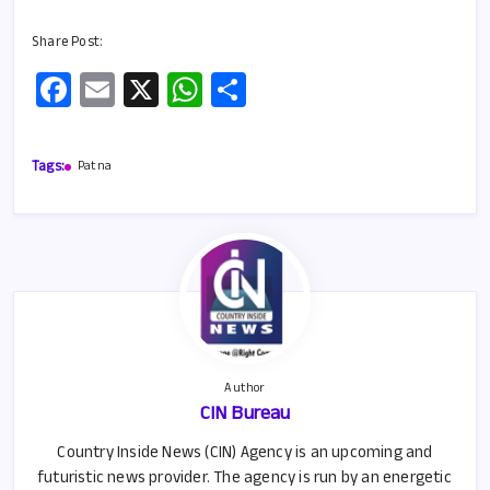
Share Post:
Fa
E
X
W
S
ce
m
h
h
b
ail
at
ar
Tags:
Patna
o
s
e
o
A
k
p
p
Author
CIN Bureau
Country Inside News (CIN) Agency is an upcoming and
futuristic news provider. The agency is run by an energetic