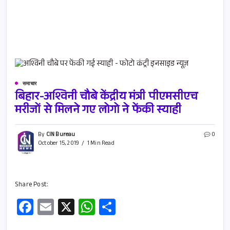
समाचार
बिहार-अश्विनी चौबे केंद्रीय मंत्री पीएमसीएच
मरीजों से मिलने गए लोगो ने फेंकी स्याही
By
CIN Bureau
0
October 15, 2019
1 Min Read
Share Post:
Fa
E
X
W
S
ce
m
h
h