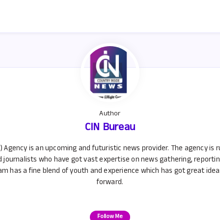
at
ar
s
e
A
p
p
Author
CIN Bureau
) Agency is an upcoming and futuristic news provider. The agency is 
d journalists who have got vast expertise on news gathering, reporti
m has a fine blend of youth and experience which has got great ideas 
forward.
Follow Me