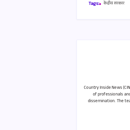
b
ail
Tags:
केंद्रीय सरकार
o
o
k
Country Inside News (CIN
of professionals an
dissemination. The tea