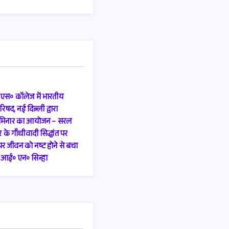
॰ एस॰ कॉलेज में भारतीय
िषद, नई दिल्ली द्वारा
य सेमिनार का आयोजन – सरल
के गाँधीवादी सिद्धांत पर
र जीवन को नष्ट होने से बचा
रो॰ आई॰ एन॰ सिन्हा