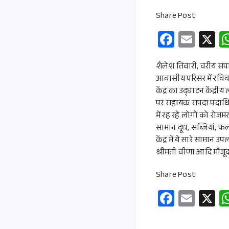
Share Post:
Fa
E
X
ce
m
b
ail
शैलेश तिवारी, वरीय संपा
आवासीय परिसर में रविव
o
केंद्र का उद्घाटन केंद
o
पर सहायक संपदा पदाधिका
k
में रह रहे लोगों को रोज
सामान दूध, सब्जियां, फ
केंद्र में ये सारे सामान 
श्रीमती वीणा आदि मौजूद
Share Post:
Fa
E
X
ce
m