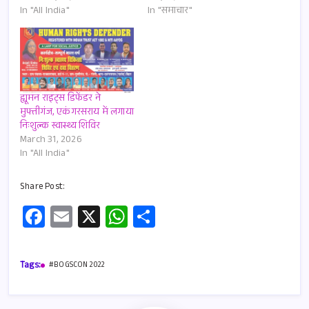
In "All India"
In "समाचार"
ह्यूमन राइट्स डिफेंडर ने
मुफ्तीगंज, एकंगरसराय में लगाया
निःशुल्क स्वास्थ्य शिविर
March 31, 2026
In "All India"
Share Post:
Fa
E
X
W
S
ce
m
h
h
b
ail
at
ar
Tags:
#BOGSCON 2022
o
s
e
o
A