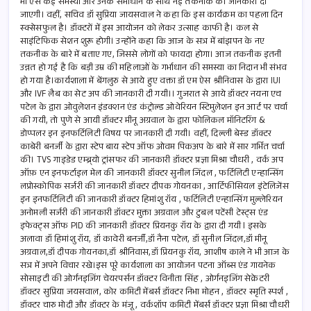
भी ऐसे कई समस्या और उनके समाधान के साथ नई तकनीक की जानकारी दी
जाएगी। वहीं, सचिव डॉ सुप्रिया जायसवाल ने कहा कि इस कार्यक्रम का पहला दिन
स्क्सेसफुल है। डॉक्टरों में इस आयोजन को लेकर उत्साह काफी है। कल से
साइंटिफिक सेशन शुरू होगी। उन्होंने कहा कि आज के सत्र में बांझपन के नए
तकनीक के बारे में बताए गए, जिससे लोगों को फायदा होगा। आज तकनीक इतनी
उन्नत हो गई है कि बड़ी उम्र की महिलाओं के गर्भाधान की समस्या का निदान भी संभव
हो गया है।कार्यशाला में बेंगलुरु से आये हुए वक्ता डॉ एम ऐस श्रीनिवास के द्वारा IUI
और IVF लैब का सेट अप की जानकारी दी गयी।। गुजरात से आये डॉक्टर नयना एच
पटेल के द्वारा ओवुलेशन इंडक्शन एंड कंट्रोल्ड ओवेरियन स्टिमुलेशन इन आर्ट पर चर्चा
की गयी, तो पुणे से आयी डॉक्टर मीनू अग्रवाल के द्वारा फोलिकल मॉनिटरिंग &
डोप्पलर इन इनफर्टिलिटी विषय पर जानकारी दी गयी। वहीं, दिल्ली बेस्ड डॉक्टर
काबेरी बनर्जी के द्वारा स्टेप बाय स्टेप ऑफ ओवम पिकअप के बारे में सार गर्भित चर्चा
की। TVS गाइडेड एम्ब्र्यो ट्रांसफर की जानकारी डॉक्टर प्रज्ञा मिश्रा चौधरी , वर्क अप
ऑफ़ एन इनफर्टाइल मेल की जानकारी डॉक्टर सुनील जिंदल , फर्टिलिटी एन्हान्सिंग
लप्रोस्कोपिक सर्जरी की जानकारी डॉक्टर दीपक गोयनका , आर्टिफीसियल इंटेलिजेंस
इन इनफर्टिलिटी की जानकारी डॉक्टर हिमांशु रॉय , फर्टिलिटी एन्हान्सिंग मुल्लेरियन
अनोमली सर्जरी की जानकारी डॉक्टर मुक्ता अग्रवाल और टुबल पटेंसी टेस्ट्स एंड
इफेक्ट्स ऑफ PID की जानकारी डॉक्टर प्रियनकु रॉय के द्वारा दी गयी I इसके
अलावा डॉ हिमांशु रॉय, डॉ कावेरी बनर्जी,डॉ नैना पटेल, डॉ सुनील जिंदल,डॉ मीनू
अग्रवाल,डॉ दीपक गोयनका,डॉ श्रीनिवास,डॉ प्रियनकु रॉय, आशीष काले ने भी आज के
सत्र में अपने विचार रखे।इस पूरे कार्यशाला का आयोजन पटना ऑब्स एंड गायनेक
सोसाइटी की ओर्गनइजिंग चेयरपर्सन डॉक्टर विनीता सिंह , ओर्गनइजिंग सेक्रेटरी
डॉक्टर सुप्रिया जयसवाल, कोर कमिटी मेंबर्स डॉक्टर निभा मोहन , डॉक्टर स्मृति स्पर्श ,
डॉक्टर चारु मोदी और डॉक्टर के मंजू , वर्कशॉप कमिटी मेंबर्स डॉक्टर प्रज्ञा मिश्रा चौधरी