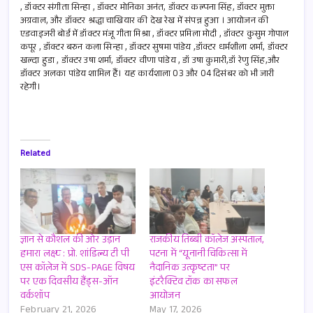
, डॉक्टर संगीता सिन्हा , डॉक्टर मोनिका अनंत, डॉक्टर कल्पना सिंह, डॉक्टर मुक्ता
अग्रवाल, और डॉक्टर श्रद्धा चाखियार की देख रेख में संपन्न हुआ । आयोजन की
एडवाइजरी बोर्ड में डॉक्टर मंजू गीता मिश्रा , डॉक्टर प्रमिला मोदी , डॉक्टर कुसुम गोपाल
कपूर , डॉक्टर बरुन कला सिन्हा , डॉक्टर सुषमा पांडेय ,डॉक्टर धर्मशीला शर्मा, डॉक्टर
खल्दा हुडा , डॉक्टर उषा शर्मा, डॉक्टर वीणा पांडेय , डॉ उषा कुमारी,डॉ रेणु सिंह,और
डॉक्टर अलका पांडेय शामिल हैं। यह कार्यशाला 03 और 04 दिसंबर को भी जारी
रहेगी।
Related
ज्ञान से कौशल की ओर उड़ान
राजकीय तिब्बी कॉलेज अस्पताल,
हमारा लक्ष्य : प्रो. शांडिल्य टी पी
पटना में “यूनानी चिकित्सा में
एस कॉलेज में SDS-PAGE विषय
नैदानिक उत्कृष्टता” पर
पर एक दिवसीय हैंड्स-ऑन
इंटरैक्टिव टॉक का सफल
वर्कशॉप
आयोजन
February 21, 2026
May 17, 2026