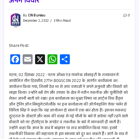
अपने विचार
By
CIN Bureau
0
December 2, 2022
3 Min Read
Share Post:
Fa
E
X
W
S
ce
m
h
h
b
ail
at
ar
पटना, 02 दिसंबर 2022 : पटना ऑब्स एंड गायनेक सोसाइटी के तत्वाधान में
आयोजित तीन दिवसीय 27TH BOGSCON 2022 के अंतर्गत कार्यशाला का
o
s
e
आयोजन किया गया, जिसमें देश भर से आए वक्ताओं ने अपने अनुभवों और विचारों को
साझा किया। उन्होंने स्त्री रोग और उपचार के क्षेत्र में नवीन तकनीक और चुनौतियों को
o
A
लेकर अपनी बातों को रखा। इस कार्यशाला का मुख्य विषय था आर्ट्स विथ हैंड्स
k
p
ऑन ट्रेनिंग ऑन सिम्युलेटर्स।मौके पर इस कार्यशाला की ऑर्गनाइजिंग चेयर पर्सन डॉ
विनिता सिंह ने कहा कि यह आयोजन दो साल में एक बार होता है। इसका मकसद
p
दूरदराज के डॉक्टरों और काम की वजह से नई चीजों के बारे में अवेयर नहीं रहने वाले
डॉक्टरों को नए ट्रीटमेंट्स के अपडेट व तकनीक के बारे में जानकारी दी जाती है।
उन्होंने कहा कि आज के सत्र में बांझपन पर सत्र आयोजित किया गया। इसमें
तकनीकी विकास की सहायता से इस समस्या को दूर कर सकते हैं। आगे के सत्र में