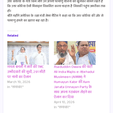
उत्तर कोरिया के नेता किम जोंग उन अपनी परमाणु योजना को खुलकर सामने रखते हैं
कि उत्तर कोरिया ऐसी मिसाइल विकसित करना चाहता है जिसकी पहुंच अमरीका तक
हो।
बीते महीने अमेरिका के रक्षा मंत्री जेम्स मैटिस ने कहा था कि उत्तर कोरिया की ओर से
परमाणु हमले का ख़तरा बढ़ रहा है।
Related
ममता बनर्जी ने जारी की TMC
Asaduddin Owaisi की पार्टी
उम्मीदवारों की सूची, 291 सीटों
All India Majlis-e-Ittehadul
पर नामों का ऐलान
Muslimeen (AIMIM) ने
March 19, 2026
Humayun Kabir की Aam
In "समाचार"
Janata Unnayan Party के
साथ अपना गठबंधन तोड़ने का
ऐलान कर दिया
April 10, 2026
In "समाचार"