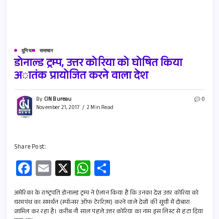
दुनिया
समाचार
डोनाल्ड ट्रम्प, उत्तर कोरिया को घोषित किया
अातंक प्रायोजित करने वाला देश
By
CIN Bureau
0
November 21, 2017
2 Min Read
Share Post:
Fa
E
X
W
S
ce
m
h
h
b
ail
at
ar
अमेरिका के राष्ट्रपति डोनाल्ड ट्रम्प ने ऐलान किया है कि उनका देश उत्तर कोरिया को
चरमपंथ का समर्थन (स्पॉन्सर ऑफ टेररिज़्म) करने वाले देशों की सूची में दोबारा
o
s
e
शामिल कर रहा है। करीब नौ साल पहले उत्तर कोरिया का नाम इस लिस्ट से हटा दिया