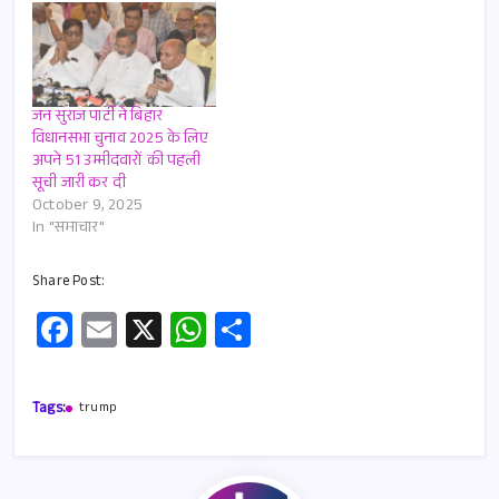
जन सुराज पार्टी ने बिहार
विधानसभा चुनाव 2025 के लिए
अपने 51 उम्मीदवारों की पहली
सूची जारी कर दी
October 9, 2025
In "समाचार"
Share Post:
Fa
E
X
W
S
ce
m
h
h
b
ail
at
ar
Tags:
trump
o
s
e
o
A