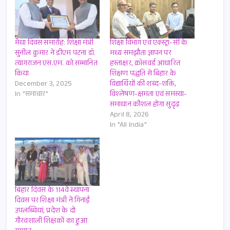
मेधा दिवस समारोह: शिक्षा मंत्री
शिक्षा विभाग एवं एक्स्ट्रा-सी के
सुनील कुमार ने डीएम पटना डॉ.
मध्य समझौता ज्ञापन पर
त्यागराजन एस.एम. को सम्मानित
हस्ताक्षर, क्रॉसवर्ड आधारित
किया
शिक्षण पद्धति से बिहार के
December 3, 2025
विद्यार्थियों की शब्द-शक्ति,
In "समाचार"
विश्लेषण-क्षमता एवं समस्या-
समाधान कौशल होगा सुदृढ़
April 8, 2026
In "All India"
बिहार दिवस के 114वें स्थापना
दिवस पर शिक्षा मंत्री ने गिनाईं
उपलब्धियां; प्रदेश के दो
गौरवशाली शिक्षकों का हुआ