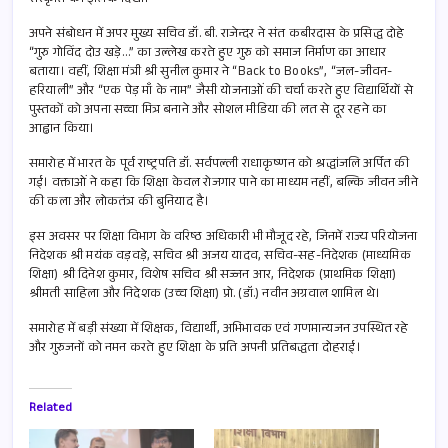
संस्कृति की झलक दिखी।
अपने संबोधन में अपर मुख्य सचिव डॉ. बी. राजेन्दर ने संत कबीरदास के प्रसिद्ध दोहे
“गुरु गोविंद दोउ खड़े…” का उल्लेख करते हुए गुरु को समाज निर्माण का आधार
बताया। वहीं, शिक्षा मंत्री श्री सुनील कुमार ने “Back to Books”, “जल-जीवन-
हरियाली” और “एक पेड़ माँ के नाम” जैसी योजनाओं की चर्चा करते हुए विद्यार्थियों से
पुस्तकों को अपना सच्चा मित्र बनाने और सोशल मीडिया की लत से दूर रहने का
आह्वान किया।
समारोह में भारत के पूर्व राष्ट्रपति डॉ. सर्वपल्ली राधाकृष्णन को श्रद्धांजलि अर्पित की
गई। वक्ताओं ने कहा कि शिक्षा केवल रोजगार पाने का माध्यम नहीं, बल्कि जीवन जीने
की कला और लोकतंत्र की बुनियाद है।
इस अवसर पर शिक्षा विभाग के वरिष्ठ अधिकारी भी मौजूद रहे, जिनमें राज्य परियोजना
निदेशक श्री मयंक वड़वड़े, सचिव श्री अजय यादव, सचिव-सह-निदेशक (माध्यमिक
शिक्षा) श्री दिनेश कुमार, विशेष सचिव श्री सज्जन आर, निदेशक (प्राथमिक शिक्षा)
श्रीमती साहिला और निदेशक (उच्च शिक्षा) प्रो. (डॉ.) नवीन अग्रवाल शामिल थे।
समारोह में बड़ी संख्या में शिक्षक, विद्यार्थी, अभिभावक एवं गणमान्यजन उपस्थित रहे
और गुरुजनों को नमन करते हुए शिक्षा के प्रति अपनी प्रतिबद्धता दोहराई।
Related