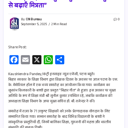
से बढ़ाएँ मित्रता”
By
CIN Bureau
0
September 5, 2025
2 Min Read
Share Post:
Fa
E
X
W
S
ce
m
h
h
b
ail
at
ar
Kaushlendra Pandey/कंट्री इनसाइड न्यूज़ एजेंसी, पटना ब्यूरो।
बिहार सरकार के शिक्षा विभाग द्वारा शिक्षक दिवस के अवसर पर आज पटना के एस.
o
s
e
के. मेमोरियल हॉल में एक भव्य समारोह का आयोजन किया गया। कार्यक्रम का
शुभारंभ किलकारी के बच्चों द्वारा प्रस्तुत “बिहार गीत” से हुआ। इस अवसर पर मुख्य
o
A
अतिथि के रूप में शिक्षा मंत्री श्री सुनील कुमार उपस्थित रहे, जबकि कार्यक्रम की
k
p
अध्यक्षता शिक्षा विभाग के अपर मुख्य सचिव डॉ. बी. राजेन्दर ने की।
p
समारोह में राज्य के 71 उत्कृष्ट शिक्षकों को उनके प्रेरणादायक योगदान के लिए
सम्मानित किया गया। सम्मान समारोह के बाद विभिन्न विद्यालयों के बच्चों ने
सांस्कृतिक प्रस्तुतियाँ दीं, जिनमें बालिका शिक्षा, गुरुजनों की महत्ता और भारतीय