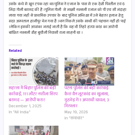
उसके कंधे से खून टपक रहा था।पुलिस ने एजाज के पास से एक देशी पिस्तौल एवं 6
जिंदा गोली बरामद की है ।पुलिस गोली से जख्मी नक्सली एजाज को पी एच सी जंदाहा
लाया गया जहाँ से प्राथमिक उपचार के बाद पुलिस अभिरक्षा में उसे बेहतर इलाज हेतु
सदर अस्पताल हाजीपुर भेज गया है ।भाग निकले उसके साथी की पहचान नही हो पाई
।लेकिन इसकी आशंका जताई जाती है कि वह भी तिहरे हत्या कांड का आरोपी
बांछित नक्सली डीह बुचौली निवासी राजा साहनी था ।
Related
सहरसा में बिहार पुलिस की बड़ी
पटना पुलिस की बड़ी कार्रवाई:
कार्रवाई, 111 लीटर नशीला सिरप
कैश वैन लूटकांड का खुलासा,
बरामद — आरोपी फरार
मुठभेड़ में 1 अपराधी घायल, 3
December 1, 2025
गिरफ्तार
In "All India"
May 19, 2026
In "समाचार"