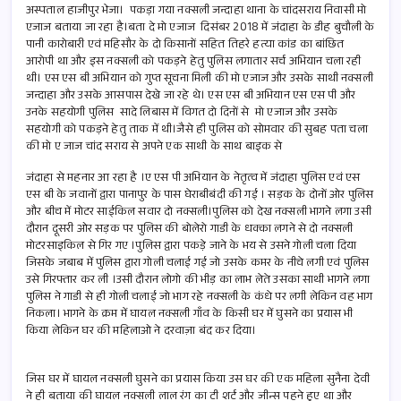
अस्पताल हाजीपुर भेजा। पकड़ा गया नक्सली जन्दाहा थाना के चांदसराय निवासी मो
एजाज बताया जा रहा है।बता दे मो एजाज दिसंबर 2018 में जंदाहा के डीह बुचौली के
पानी कारोबारी एवं महिसौर के दो किसानों सहित तिहरे हत्या कांड का बांछित
आरोपी था और इस नक्सली को पकड़ने हेतु पुलिस लगातार सर्च अभियान चला रही
थी। एस एस बी अभियान को गुप्त सूचना मिली की मो एजाज और उसके साथी नक्सली
जन्दाहा और उसके आसपास देखे जा रहे थे। एस एस बी अभियान एस एस पी और
उनके सहयोगी पुलिस सादे लिबास में विगत दो दिनों से मो एजाज और उसके
सहयोगी को पकड़ने हेतु ताक में थी।जैसे ही पुलिस को सोमवार की सुबह पता चला
की मो ए जाज चांद सराय से अपने एक साथी के साथ बाइक से
जंदाहा से महनार आ रहा है ।ए एस पी अभियान के नेतृत्व में जंदाहा पुलिस एवं एस
एस बी के जवानों द्वारा पानापुर के पास घेराबीबंदी की गई । सड़क के दोनों ओर पुलिस
और बीच में मोटर साईकिल सवार दो नक्सली।पुलिस को देख नक्सली भागने लगा उसी
दौरान दूसरी ओर सड़क पर पुलिस की बोलेरो गाडी के धक्का लगने से दो नक्सली
मोटरसाइकिल से गिर गए ।पुलिस द्वारा पकड़े जाने के भय से उसने गोली चला दिया
जिसके जबाब में पुलिस द्वारा गोली चलाई गई जो उसके कमर के नीचे लगी एवं पुलिस
उसे गिरफ्तार कर ली ।उसी दौरान लोगो की भीड़ का लाभ लेते उसका साथी भागने लगा
पुलिस ने गाडी से ही गोली चलाई जो भाग रहे नक्सली के कंधे पर लगी लेकिन वह भाग
निकला। भागने के क्रम में घायल नक्सली गाँव के किसी घर में घुसने का प्रयास भी
किया लेकिन घर की महिलाओ ने दरवाज़ा बंद कर दिया।
जिस घर में घायल नक्सली घुसने का प्रयास किया उस घर की एक महिला सुनैना देवी
ने ही बताया की घायल नक्सली लाल रंग का टी शर्ट और जीन्स पहने हुए था और