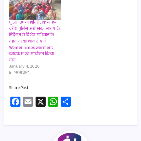
पुलिस उप-महानिरीक्षक-सह-
वरीय पुलिस अधीक्षक, सारण के
निर्देशन में विशेष अभियान के
तहत गरखा थाना क्षेत्र में
Women Empowerment
कार्यक्रम का आयोजन किया
गया
January 4, 2026
In "समाचार"
Share Post:
Fa
E
X
W
S
ce
m
h
h
b
ail
at
ar
o
s
e