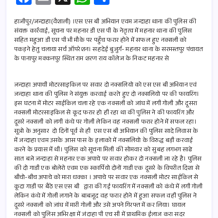
ce
m
h
h
b
ail
at
ar
हाजीपुर/जन्दाहा(वैशाली) ।एस एस बी अभियान एवम जन्दाहा थाना की पुलिस की
संयक्त कार्रवाई, सूचना पर महनार डी एस पी के नेतृत्व में महनार थाना की पुलिस
o
s
e
सहित महुआ डी एस पी भी मौके पर पहुँच फरार होने में सफल हुए नक्सली को
पकड़ने हेतु चलाया सर्च ऑपरेशन। सहदेई बुजुर्ग- महनार थाना के सरमस्तपुर पंचायत
o
A
के पानापुर मक्कनपुर स्थित राम शरण राय कॉलेज के निकट महनार से
k
p
p
जन्दाहा अपाची मोटरसाइकिल पर सवार दो नक्सलियो को एस एस बी अभियान एवं
जन्दाहा थाना की पुलिस ने संयुक्त करवाई करते हुए दो नक्सलियो पर की फायरिंग।
इस घटना में मोटर साईकिल चला रहे एक नक्सली को जांघ में लगी गोली और दूसरा
नक्सली मोटरसाइकिल से कूद फरार हो ही रहा था की पुलिस ने की फायरिंग और
दूसरे नक्सली को लगी कंधे पर गोली लेकिन वह नक्सली फरार होने में सफल रहा।
सूत्रो के अनुसार दो दिनों पूर्व से ही एस एस बी अभियान की पुलिस सादे लिवास के
में जन्दाहा एवम उसके आस पास के इलाको में नक्सलियो के विरुद्ध बड़ी करवाई
करने के प्रयास में थी। पुलिस को सूचना मिली की सोमवार को सुबह लगभग साढे
सात बजे जन्दाहा से महनार एक अपाचे पर सवार होकर दो नक्सली जा रहे है। पुलिस
की दो गाडी एक बोलेरो एवम एक स्कार्पियो दोनों गाडी एक दूसरे के विपरीत दिशा से
बीचो-बीच अपाचे को मारा धक्का । अपाचे पर सवार एक नक्सली मोटर साईकिल से
कूदा गाडी पर बैठे एस एस बी द्वारा की गई फायरिंग में नक्सली को कंधे में लगी गोली
लेकिन कंधे में गोली लगाने के बाबजूद वह फरार होने में हुआ सफल वही पुलिस ने
दूसरे नक्सली को जांघ में मारी गोली और उसे अपने गिरफ्त में कर लिया। घायल
नक्सली को पुलिस अभिरक्षा में जंदाहा पी एच सी में प्राथमिक ईलाज करा सदर