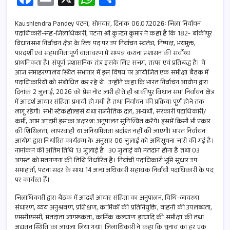
ce
m
h
h
b
ail
at
ar
Kaushlendra Pandey पटना, सोमवार, दिनांक 06.07.2026ः जिला निर्वाचन
पदाधिकारी-सह-जिलाधिकारी, पटना श्री कुन्दन कुमार ने कहा है कि 182- बांकीपुर
o
s
e
विधानसभा निर्वाचन क्षेत्र के रिक्त पद पर उप निर्वाचन स्वतंत्र, निष्पक्ष, भयमुक्त,
पारदर्शी एवं सहभागितापूर्ण वातावरण में सम्पन्न कराना प्रशासन की सर्वोच्च
o
A
प्राथमिकता है। संपूर्ण प्रशासनिक तंत्र इसके लिए सजग, तत्पर एवं प्रतिबद्ध है। वे
k
p
आज समाहरणालय स्थित सभागार में इस विषय पर आयोजित एक समीक्षा बैठक में
पदाधिकारियों को संबोधित कर रहे थे। उन्होंने कहा कि भारत निर्वाचन आयोग द्वारा
p
दिनांक 2 जुलाई, 2026 को प्रेस नोट जारी होते ही बांकीपुर विधान सभा निर्वाचन क्षेत्र
में आदर्श आचार संहिता प्रभावी हो गयी है तथा निर्वाचन की प्रक्रिया पूर्ण होने तक
लागू रहेगी। सभी स्टेकहोल्डर्स यथा राजनैतिक दल, अभ्यर्थी, सरकारी पदाधिकारी/
कर्मी, आम आदमी इसका अक्षरशः अनुपालन सुनिश्चित करेंगे। इसमें किसी भी प्रकार
की शिथिलता, लापरवाही या अनियमितता बर्दाश्त नहीं की जाएगी। भारत निर्वाचन
आयोग द्वारा निर्धारित कार्यक्रम के अनुसार 06 जुलाई को अधिसूचना जारी की गई है।
नामांकन की अंतिम तिथि 13 जुलाई है। 30 जुलाई को मतदान होना है तथा 03
अगस्त को मतगणना की तिथि निर्धारित है। निर्वाची पदाधिकारी भूमि सुधार उप
समाहर्ता, पटना सदर के साथ 14 अन्य अधिकारी सहायक निर्वाची पदाधिकारी के पद
पर कार्यरत हैं।
जिलाधिकारी द्वारा बैठक में आदर्श आचार संहिता का अनुपालन, विधि-व्यवस्था
संधारण, व्यय अनुश्रवण, प्रशिक्षण, कार्मिकों की प्रतिनियुक्ति, वाहनों की उपलब्धता,
एमसीएमसी, मतदाता जागरूकता, कार्मिक कल्याण इत्यादि की समीक्षा की तथा
अद्यतन स्थिति का जायजा लिया गया। जिलाधिकारी ने कहा कि चुनाव का हर एक