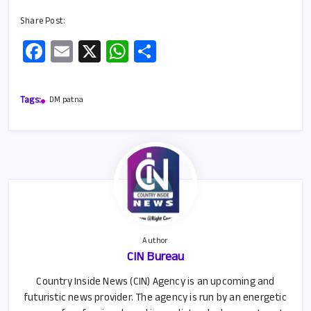
Share Post:
Fa
E
X
W
S
ce
m
h
h
b
ail
at
ar
Tags:
DM patna
o
s
e
o
A
k
p
p
Author
CIN Bureau
Country Inside News (CIN) Agency is an upcoming and
futuristic news provider. The agency is run by an energetic