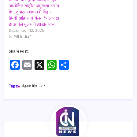
पश्चिम बंग हिन्दी अकादमी द्वारा
आयोजित राष्ट्रीय लघुकथा उत्सव
के उद्घाटन-भाषण में बिहार
हिन्दी साहित्य सम्मेलन के अध्यक्ष
डा अनिल सुलभ ने आह्वान किया
December 12, 2025
In "All India"
Share Post:
Fa
E
X
W
S
ce
m
h
h
b
ail
at
ar
Tags:
चंद्रनाथ मिश्र अमर
o
s
e
o
A
k
p
p