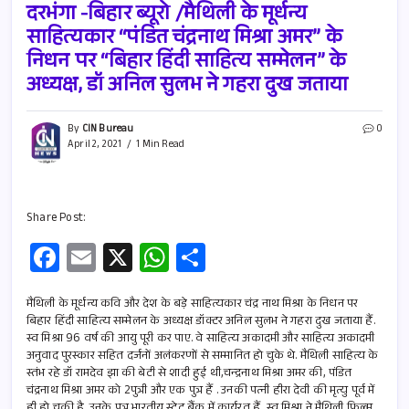
दरभंगा -बिहार ब्यूरो /मैथिली के मूर्धन्य
साहित्यकार “पंडित चंद्रनाथ मिश्रा अमर” के
निधन पर “बिहार हिंदी साहित्य सम्मेलन” के
अध्यक्ष, डॉ अनिल सुलभ ने गहरा दुख जताया
By
CIN Bureau
0
April 2, 2021
1 Min Read
Share Post:
Fa
E
X
W
S
ce
m
h
h
b
ail
at
ar
मैथिली के मूर्धन्य कवि और देश के बड़े साहित्यकार चंद्र नाथ मिश्रा के निधन पर
बिहार हिंदी साहित्य सम्मेलन के अध्यक्ष डॉक्टर अनिल सुलभ ने गहरा दुख जताया हैँ.
o
s
e
स्व मिश्रा 96 वर्ष की आयु पूरी कर पाए. वे साहित्य अकादमी और साहित्य अकादमी
अनुवाद पुरस्कार सहित दर्जनों अलंकरणों से सम्मानित हो चुके थे. मैथिली साहित्य के
o
A
स्तंभ रहे डॉ रामदेव झा की बेटी से शादी हुई थी,चन्द्रनाथ मिश्रा अमर की, पंडित
k
p
चंद्रनाथ मिश्रा अमर को 2पुत्री और एक पुत्र हैँ . उनकी पत्नी हीरा देवी की मृत्यु पूर्व में
ही हो चुकी है. उनके पुत्र भारतीय स्टेट बैंक में कार्यरत हैँ, स्व मिश्रा ने मैथिली फिल्म